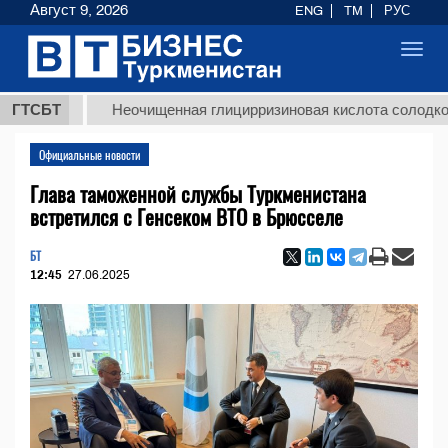
Август 9, 2026
ENG
TM
РУС
Toggl
navig
ГТСБТ
Неочищенная глицирризиновая кислота солодкового ко
Официальные новости
Глава таможенной службы Туркменистана
встретился с Генсеком ВТО в Брюсселе
БТ
12:45
27.06.2025