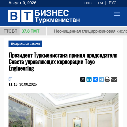
Август 9, 2026
ENG
TM
РУС
Toggl
navig
37,8 ТМТ
г.)
ГТСБТ
Неочищенная глицирризиновая кислота сол
Официальные новости
Президент Туркменистана принял председателя
Совета управляющих корпорации Toyo
Engineering
БТ
11:15
30.06.2025