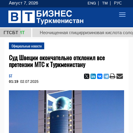
Август 7, 2026
ENG
TM
РУС
Toggl
navig
 ТМТ
ГТСБТ
Неочищенная глицирризиновая кислота солодкового
Официальные новости
Суд Швеции окончательно отклонил все
претензии МТС к Туркменистану
БТ
01:19
02.07.2025