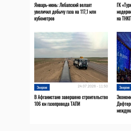
Январь-июнь: Лебапский велаят
ГК «Тур
увеличил добычу газа на 117,1 млн
модерни
кубометров
на ТНК
24.07.2026 - 11:50
Энергия
Энергия
В Афганистане завершено строительство
Эконом
106 км газопровода ТАПИ
Дефтер
междуна