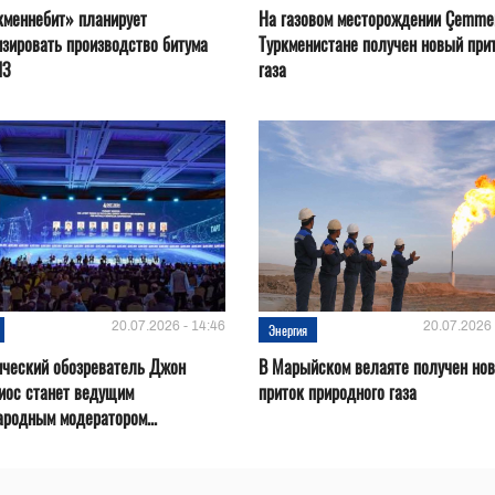
кменнебит» планирует
На газовом месторождении Çemmer
зировать производство битума
Туркменистане получен новый при
ПЗ
газа
20.07.2026 - 14:46
20.07.2026 
Энергия
ический обозреватель Джон
В Марыйском велаяте получен но
иос станет ведущим
приток природного газа
родным модератором...