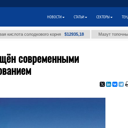
НОВОСТИ
СТАТЬИ
СЕКТОРЫ
ТЕН
$12935,18
ота солодкового корня
Мазут топочный малос
ащён современными
ованием