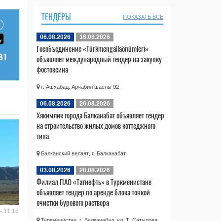
ТЕНДЕРЫ
ПОКАЗАТЬ ВСЕ
06.08.2026
16.09.2026
Гособъединение «Türkmengallaönümleri»
объявляет международный тендер на закупку
фостоксина
г. Ашхабад, Арчабил шаёлы 92
06.08.2026
26.08.2026
Хякимлик города Балканабат объявляет тендер
на строительство жилых домов коттеджного
типа
Балканский велаят, г. Балканабат
03.08.2026
28.08.2026
Филиал ПАО «Татнефть» в Туркменистане
объявляет тендер по аренде блока тонкой
очистки бурового раствора
- 11:18
Туркменистан, г. Балканабад, ул. Т. Сатылова,