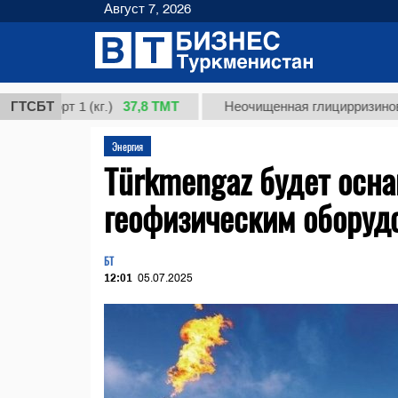
Август 7, 2026
37,8 ТМТ
рт 1 (кг.)
ГТСБТ
Неочищенная глицирризиновая кисл
Энергия
Türkmengaz будет осн
геофизическим оборуд
БТ
12:01
05.07.2025