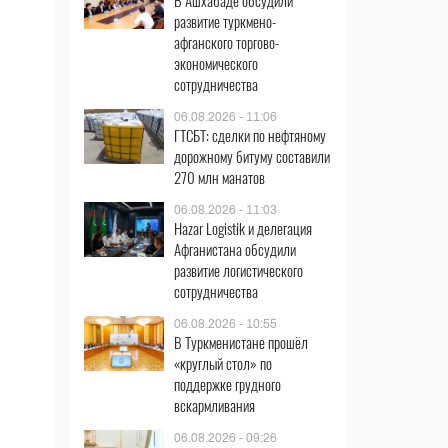
В Ашхабаде обсудили
развитие туркмено-
афганского торгово-
экономического
сотрудничества
06.08.2026 - 11:06
ГТСБТ: сделки по нефтяному
дорожному битуму составили
270 млн манатов
06.08.2026 - 11:03
Hazar Logistik и делегация
Афганистана обсудили
развитие логистического
сотрудничества
06.08.2026 - 10:55
В Туркменистане прошёл
«круглый стол» по
поддержке грудного
вскармливания
06.08.2026 - 09:26