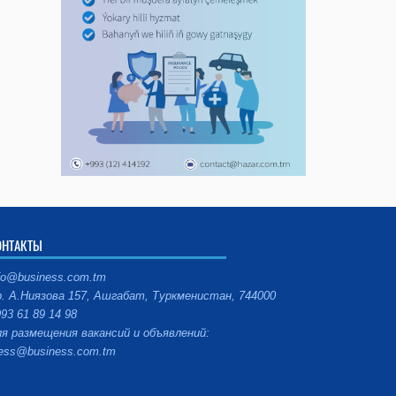
ОНТАКТЫ
fo@business.com.tm
. А.Ниязова 157, Ашгабат, Туркменистан, 744000
93 61 89 14 98
я размещения вакансий и объявлений:
ess@business.com.tm