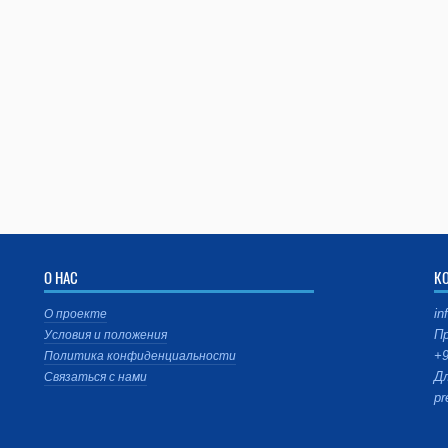
О НАС
К
in
О проекте
Пр
Условия и положения
+9
Политика конфиденциальности
Дл
Связаться с нами
pr