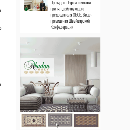
Президент Туркменистана
принял действующего
и
председателя ОБСЕ, Вице-
президента Швейцарской
Конфедерации
о
и