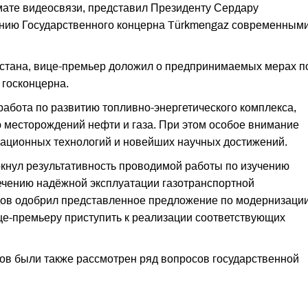
мате видеосвязи, представил Президенту Сердару
ию Государственного концерна Türkmengaz современным
тана, вице-премьер доложил о предпринимаемых мерах п
 госконцерна.
 работа по развитию топливно-энергетического комплекса,
 месторождений нефти и газа. При этом особое внимание
вационных технологий и новейших научных достижений.
ркнул результативность проводимой работы по изучению
ечению надёжной эксплуатации газотранспортной
ов одобрил представленное предложение по модернизаци
це-премьеру приступить к реализации соответствующих
ов были также рассмотрен ряд вопросов государственной