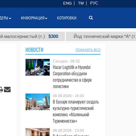
ENG
TM
РУС
ДЕРЫ
ИНФОРМАЦИЯ
КОТИРОВКИ
$300
$86 0
ернистый (т.)
Йод технический марки "А" (т.)
НОВОСТИ
ПОКАЗАТЬ ВСЕ
Сегодня - 09:32
Hazar Logistik и Hyundai
Corporation обсудили
сотрудничество в сфере
логистики
06.08.2026 - 16:30
В Бухаре планируют создать
культурно-туристический
комплекс «Маленький
Туркменистан»
06.08.2026 - 13:50