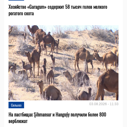
Хозяйство «Garagum» содержит 58 тысяч голов мелкого
рогатого скота
03.08.2026 - 11:33
Сельхоз
На пастбищах Şihmansur и Hanguýy получили более 800
верблюжат