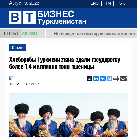
Август 9, 2026
ENG
TM
РУС
Toggl
navig
37,8 ТМТ
ГТСБТ
Неочищенная глицирризиновая кислота солодк
Сельхоз
Хлеборобы Туркменистана сдали государству
более 1,4 миллиона тонн пшеницы
БТ
13:12
11.07.2025