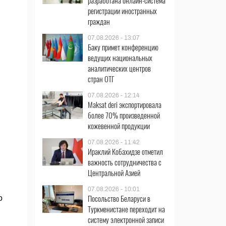
разработана онлайн-система
регистрации иностранных
граждан
07.08.2026 - 13:07
Баку примет конференцию
ведущих национальных
аналитических центров
стран ОТГ
07.08.2026 - 12:14
Maksat deri экспортировала
более 70% произведенной
кожевенной продукции
07.08.2026 - 11:42
Ираклий Кобахидзе отметил
важность сотрудничества с
Центральной Азией
07.08.2026 - 10:01
Посольство Беларуси в
о
Туркменистане переходит на
систему электронной записи