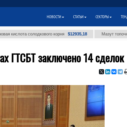
НОВОСТИ
СТАТЬИ
СЕКТОРЫ
ТЕН
$12935,18
слота солодкового корня
Мазут топочный мал
ргах ГТСБТ заключено 14 сделок