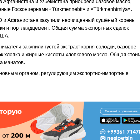
 Афганистана и Узбекистана приобрели базовое масло,
нные Госконцернами «Türkmennebit» и «Türkmenhimiýa».
Э и Афганистана закупили неочищенный сушёный корень
ки и портландцемент. Общая сумма экспортных сделок
США.
иматели закупили густой экстракт корня солодки, базовое
ок хлопка и жирные кислоты хлопкового масла. Общая стои
а манатов.
сновным органом, регулирующим экспортно-импортные