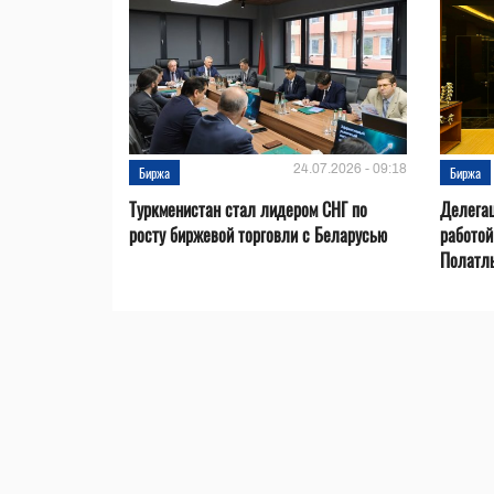
24.07.2026 - 09:18
Биржа
Биржа
Туркменистан стал лидером СНГ по
Делегац
росту биржевой торговли с Беларусью
работой
Полатл