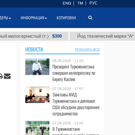
ENG
TM
РУС
ДЕРЫ
ИНФОРМАЦИЯ
КОТИРОВКИ
$300
$86
осернистый (т.)
Йод технический марки "А" (т.)
НОВОСТИ
ПОКАЗАТЬ ВСЕ
08.08.2026 - 11:23
Президент Туркменистана
совершил велопрогулку по
берегу Каспия
07.08.2026 - 17:57
Замглавы МИД
Туркменистана и дипломат
США обсудили двустороннее
сотрудничество
07.08.2026 - 13:45
В Туркменистане