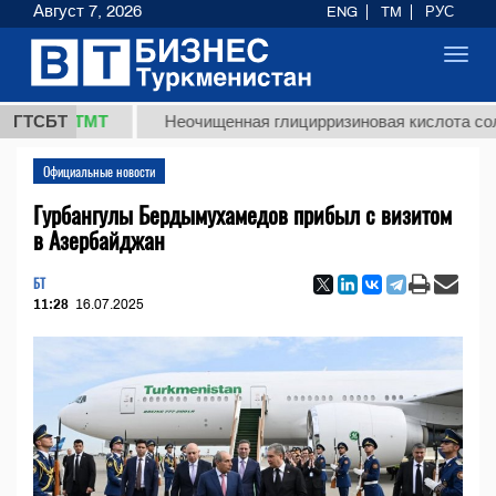
Август 7, 2026
ENG
TM
РУС
Toggl
navig
7,8 ТМТ
ГТСБТ
Неочищенная глицирризиновая кислота солодков
Официальные новости
Гурбангулы Бердымухамедов прибыл с визитом
в Азербайджан
БТ
11:28
16.07.2025