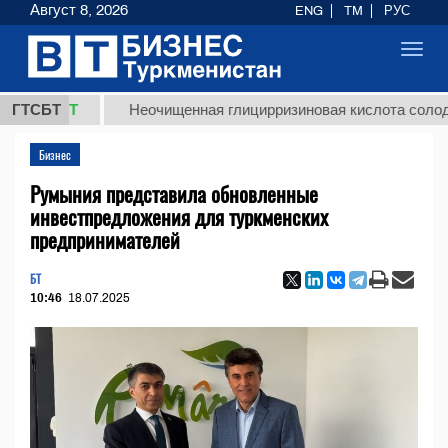
Август 8, 2026
ENG
TM
РУС
Toggl
navig
8 ТМТ
ГТСБТ
Неочищенная глицирризиновая кислота солодковог
Бизнес
Румыния представила обновленные
инвестпредложения для туркменских
предпринимателей
БТ
10:46
18.07.2025