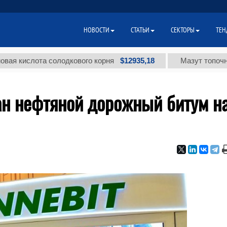
НОВОСТИ
СТАТЬИ
СЕКТОРЫ
ТЕН
$12935,18
слота солодкового корня
Мазут топочный мало
ан нефтяной дорожный битум н