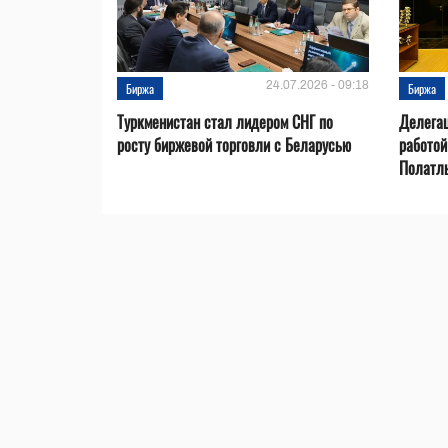
24.07.2026 - 09:18
Биржа
Биржа
Туркменистан стал лидером СНГ по
Делегац
росту биржевой торговли с Беларусью
работой
Полатл