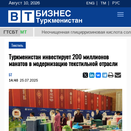
Август 10, 2026
ENG
TM
РУС
Toggl
navig
8 ТМТ
ГТСБТ
Неочищенная глицирризиновая кислота солодковог
Текстиль
Туркменистан инвестирует 200 миллионов
манатов в модернизацию текстильной отрасли
БТ
14:40
25.07.2025