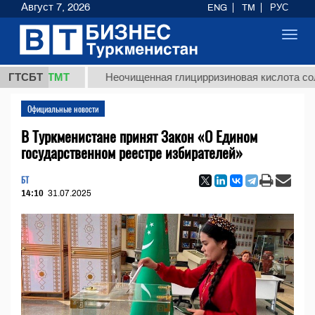
Август 7, 2026
ENG
TM
РУС
Toggl
navig
7,8 ТМТ
ГТСБТ
Неочищенная глицирризиновая кислота солодков
Официальные новости
В Туркменистане принят Закон «О Едином
государственном реестре избирателей»
БТ
14:10
31.07.2025