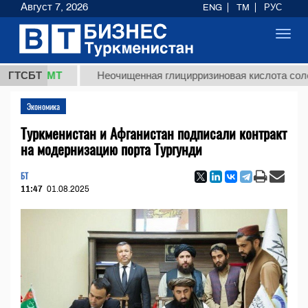
Август 7, 2026
ENG
TM
РУС
Toggl
navig
8 ТМТ
ГТСБТ
Неочищенная глицирризиновая кислота солодковог
Экономика
Туркменистан и Афганистан подписали контракт
на модернизацию порта Тургунди
БТ
11:47
01.08.2025