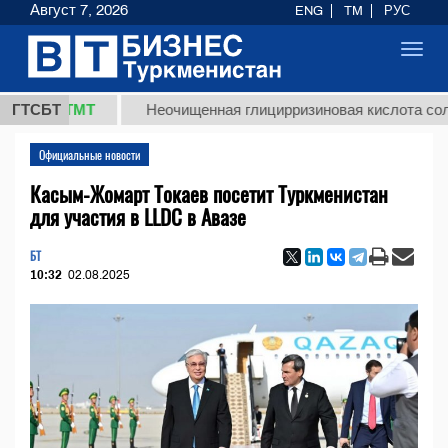
Август 7, 2026
ENG
TM
РУС
Toggl
navig
,8 ТМТ
ГТСБТ
Неочищенная глицирризиновая кислота солодково
Официальные новости
Касым-Жомарт Токаев посетит Туркменистан
для участия в LLDC в Авазе
БТ
10:32
02.08.2025