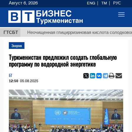
Август 6, 2026
ENG
TM
РУС
Toggl
navig
ГТСБТ
Неочищенная глицирризиновая кислота солодкового корн
Энергия
Туркменистан предложил создать глобальную
программу по водородной энергетике
БТ
12:50
05.08.2025