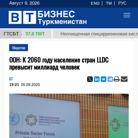
Август 9, 2026
ENG
TM
РУС
Toggl
navig
37,8 ТМТ
г.)
ГТСБТ
Неочищенная глицирризиновая кислота сол
Общество
ООН: К 2060 году население стран LLDC
превысит миллиард человек
БТ
19:21
05.08.2025