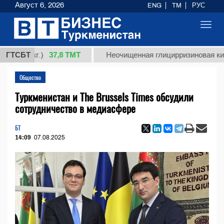
Август 6, 2026
ENG
TM
РУС
Toggl
navig
37,8 ТМТ
 (кг.)
ГТСБТ
Неочищенная глицирризиновая кислота 
Общество
Туркменистан и The Brussels Times обсудили
сотрудничество в медиасфере
БТ
14:09
07.08.2025