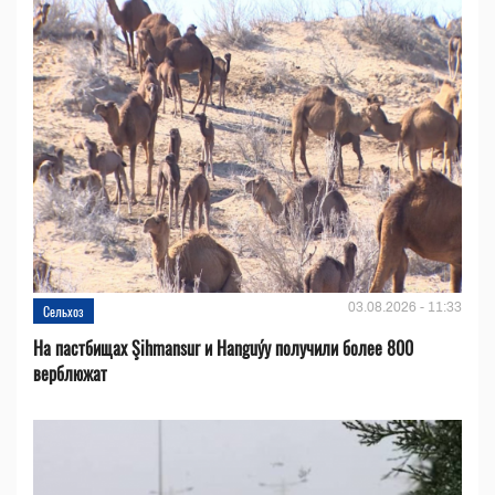
03.08.2026 - 11:33
Сельхоз
На пастбищах Şihmansur и Hanguýy получили более 800
верблюжат