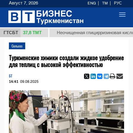
Август 7, 2026
ENG
TM
РУС
Toggl
navig
37,8 ТМТ
г.)
ГТСБТ
Неочищенная глицирризиновая кислота сол
Сельхоз
Туркменские химики создали жидкое удобрение
для теплиц с высокой эффективностью
БТ
14:41
09.08.2025