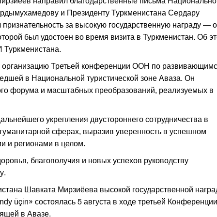
Мирзиёев направил благодарственные письма Национальн
ердымухамедову и Президенту Туркменистана Сердару
 признательность за высокую государственную награду — 
оторой был удостоен во время визита в Туркменистан. Об э
 Туркменистана.
ю организацию Третьей конференции ООН по развивающим
едшей в Национальной туристической зоне Аваза. Он
ого форума и масштабных преобразований, реализуемых в
альнейшего укрепления двустороннего сотрудничества в
и гуманитарной сферах, выразив уверенность в успешном
и и регионами в целом.
доровья, благополучия и новых успехов руководству
у.
стана Шавката Мирзиёева высокой государственной награ
dy üçin» состоялась 5 августа в ходе третьей Конференци
ящей в Авазе.