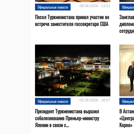
08.08.2026 - 13:21
Официальные новости
Официал
Посол Туркменистана принял участие во
Замгла
встрече заместителя госсекретаря США
диплом
сотрудн
02.08.2026 - 16:57
Официальные новости
Официал
Президент Туркменистана выразил
В Астан
соболезнования Премьер-министру
«Центр
Японии в связи с...
Корея»