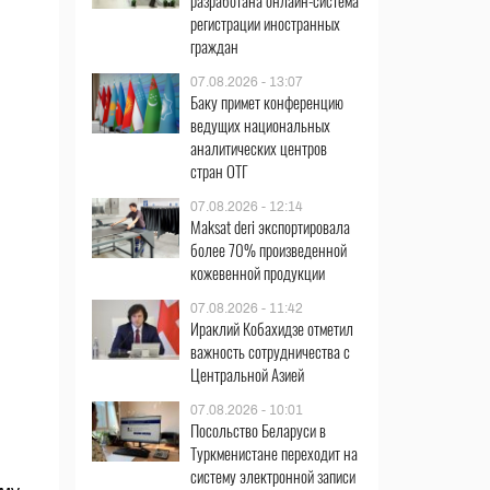
разработана онлайн-система
регистрации иностранных
граждан
07.08.2026 - 13:07
Баку примет конференцию
ведущих национальных
аналитических центров
стран ОТГ
07.08.2026 - 12:14
Maksat deri экспортировала
более 70% произведенной
кожевенной продукции
07.08.2026 - 11:42
Ираклий Кобахидзе отметил
важность сотрудничества с
Центральной Азией
07.08.2026 - 10:01
Посольство Беларуси в
Туркменистане переходит на
систему электронной записи