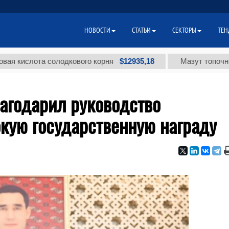
НОВОСТИ
СТАТЬИ
СЕКТОРЫ
ТЕН
$12935,18
лота солодкового корня
Мазут топочный мало
агодарил руководство
кую государственную награду