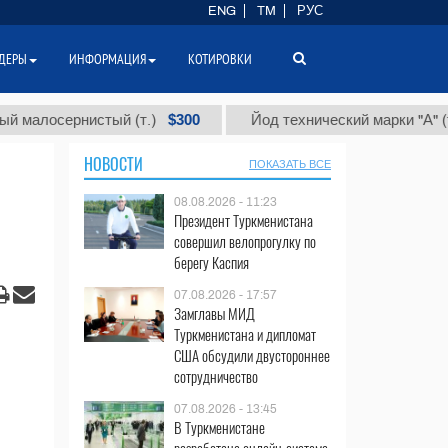
ENG
TM
РУС
ДЕРЫ
ИНФОРМАЦИЯ
КОТИРОВКИ
$300
$86
сернистый (т.)
Йод технический марки "А" (т.)
НОВОСТИ
ПОКАЗАТЬ ВСЕ
08.08.2026 - 11:23
Президент Туркменистана
совершил велопрогулку по
берегу Каспия
07.08.2026 - 17:57
Замглавы МИД
Туркменистана и дипломат
США обсудили двустороннее
сотрудничество
07.08.2026 - 13:45
В Туркменистане