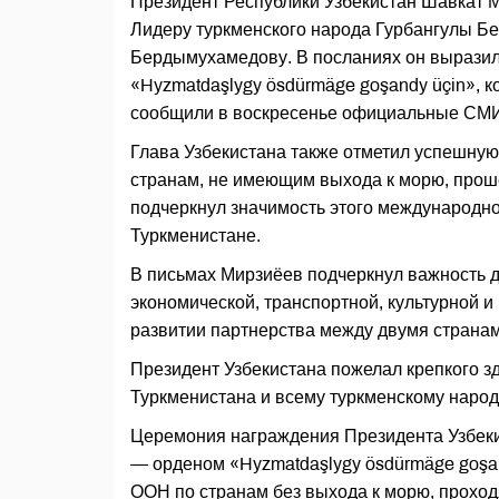
Президент Республики Узбекистан Шавкат 
Лидеру туркменского народа Гурбангулы Б
Бердымухамедову. В посланиях он выразил
«Hyzmatdaşlygy ösdürmäge goşandy üçin», к
сообщили в воскресенье официальные СМИ
Глава Узбекистана также отметил успешну
странам, не имеющим выхода к морю, прош
подчеркнул значимость этого международн
Туркменистане.
В письмах Мирзиёев подчеркнул важность д
экономической, транспортной, культурной 
развитии партнерства между двумя странам
Президент Узбекистана пожелал крепкого з
Туркменистана и всему туркменскому народ
Церемония награждения Президента Узбеки
— орденом «Hyzmatdaşlygy ösdürmäge goşan
ООН по странам без выхода к морю, проход