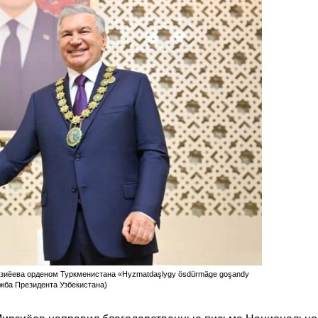
зиёева орденом Туркменистана «Hyzmatdaşlygy ösdürmäge goşandy
лужба Президента Узбекистана)