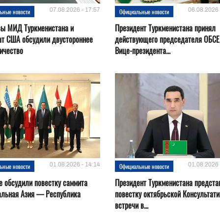
07.08.2026 - 17:57
06.08.2026 
ьные новости
Официальные новости
вы МИД Туркменистана и
Президент Туркменистана принял
ат США обсудили двустороннее
действующего председателя ОБСЕ
ичество
Вице-президента...
01.08.2026 - 14:14
01.08.2026 
ьные новости
Официальные новости
е обсудили повестку саммита
Президент Туркменистана предста
альная Азия — Республика
повестку октябрьской Консультат
встречи в...