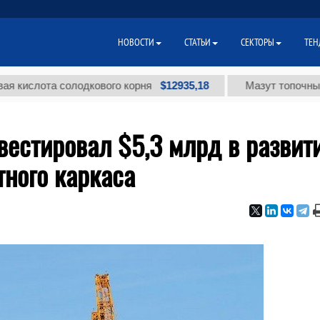
НОВОСТИ
СТАТЬИ
СЕКТОРЫ
ТЕН
$12935,18
ота солодкового корня
Мазут топочный малос
вестировал $5,3 млрд в развит
тного каркаса