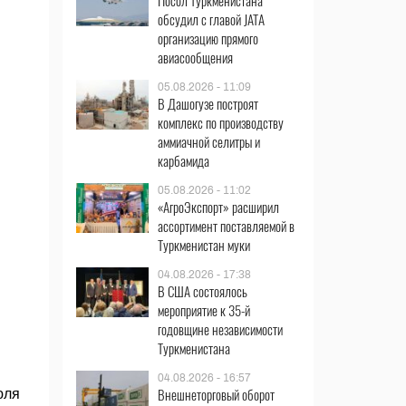
Посол Туркменистана
обсудил с главой JATA
организацию прямого
авиасообщения
05.08.2026 - 11:09
В Дашогузе построят
комплекс по производству
аммиачной селитры и
карбамида
05.08.2026 - 11:02
«АгроЭкспорт» расширил
ассортимент поставляемой в
Туркменистан муки
04.08.2026 - 17:38
В США состоялось
мероприятие к 35-й
годовщине независимости
Туркменистана
04.08.2026 - 16:57
Внешнеторговый оборот
юля