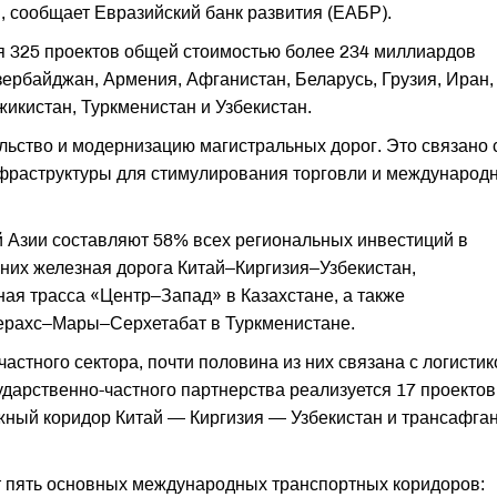
, сообщает Евразийский банк развития (ЕАБР).
я 325 проектов общей стоимостью более 234 миллиардов
Азербайджан, Армения, Афганистан, Беларусь, Грузия, Иран,
жикистан, Туркменистан и Узбекистан.
льство и модернизацию магистральных дорог. Это связано 
фраструктуры для стимулирования торговли и международ
 Азии составляют 58% всех региональных инвестиций в
них железная дорога Китай–Киргизия–Узбекистан,
ая трасса «Центр–Запад» в Казахстане, а также
ерахс–Мары–Серхетабат в Туркменистане.
астного сектора, почти половина из них связана с логистик
дарственно-частного партнерства реализуется 17 проектов
жный коридор Китай — Киргизия — Узбекистан и трансафга
т пять основных международных транспортных коридоров: