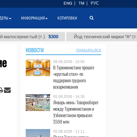
ENG
TM
РУС
ДЕРЫ
ИНФОРМАЦИЯ
КОТИРОВКИ
$300
$86 
ернистый (т.)
Йод технический марки "А" (т.)
НОВОСТИ
ПОКАЗАТЬ ВСЕ
ие
06.08.2026 - 10:55
В Туркменистане прошёл
«круглый стол» по
поддержке грудного
вскармливания
05.08.2026 - 14:35
Январь-июнь: Товарооборот
между Туркменистаном и
Узбекистаном превысил
$598 млн
05.08.2026 - 11:11