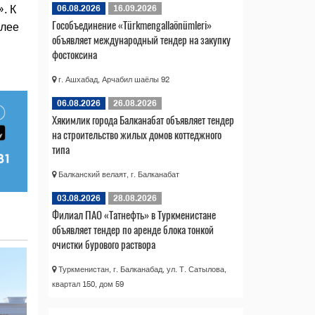
06.08.2026
16.09.2026
. К
Гособъединение «Türkmengallaönümleri»
олее
объявляет международный тендер на закупку
фостоксина
г. Ашхабад, Арчабил шаёлы 92
06.08.2026
26.08.2026
Хякимлик города Балканабат объявляет тендер
на строительство жилых домов коттеджного
типа
Балканский велаят, г. Балканабат
03.08.2026
28.08.2026
Филиал ПАО «Татнефть» в Туркменистане
объявляет тендер по аренде блока тонкой
очистки бурового раствора
Туркменистан, г. Балканабад, ул. Т. Сатылова,
квартал 150, дом 59