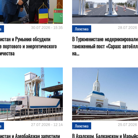
30.07.2026 - 15:35
28.07.2026 
а
Логистика
истан и Румыния обсудили
В Туркменистане модернизировали
е портового и энергетического
таможенный пост «Сарахс автоёл
ичества
на...
27.07.2026 - 12:14
25.07.2026 
а
Логистика
истан и Азербайджан запустили
В Ахалском, Балканском и Марый