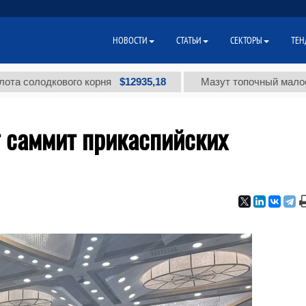
НОВОСТИ
СТАТЬИ
СЕКТОРЫ
ТЕН
$12935,18
одкового корня
Мазут топочный малосернисты
т саммит прикаспийских