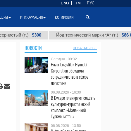
ENG
TM
РУС
ДЕРЫ
ИНФОРМАЦИЯ
КОТИРОВКИ
$300
$86 000
й (т.)
Йод технический марки "А" (т.)
НОВОСТИ
ПОКАЗАТЬ ВСЕ
Сегодня - 09:32
Hazar Logistik и Hyundai
Corporation обсудили
сотрудничество в сфере
логистики
06.08.2026 - 16:30
В Бухаре планируют создать
культурно-туристический
комплекс «Маленький
Туркменистан»
06.08.2026 - 13:50