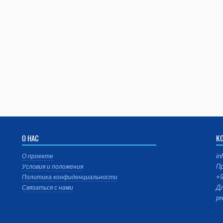
О НАС
К
in
О проекте
Пр
Условия и положения
+9
Политика конфиденциальности
Дл
Связаться с нами
pr