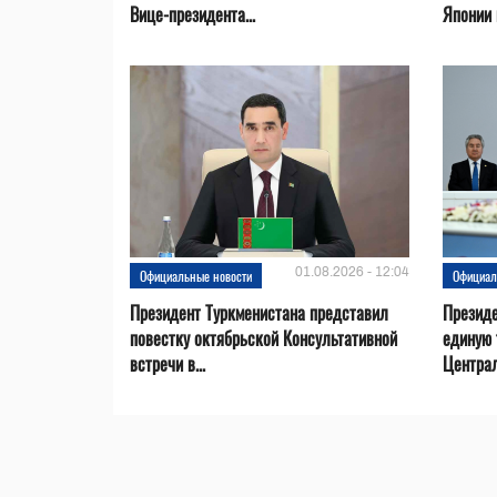
Вице-президента...
Японии в
01.08.2026 - 12:04
Официальные новости
Официал
Президент Туркменистана представил
Презид
повестку октябрьской Консультативной
единую 
встречи в...
Центра