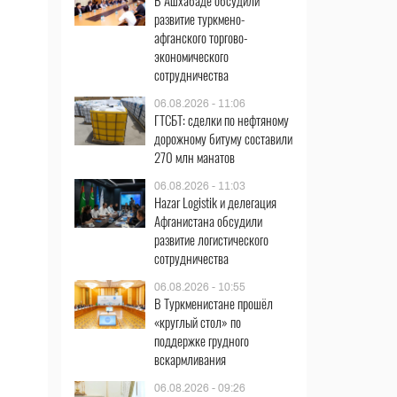
В Ашхабаде обсудили
развитие туркмено-
афганского торгово-
экономического
сотрудничества
06.08.2026 - 11:06
ГТСБТ: сделки по нефтяному
дорожному битуму составили
270 млн манатов
06.08.2026 - 11:03
Hazar Logistik и делегация
Афганистана обсудили
развитие логистического
сотрудничества
06.08.2026 - 10:55
В Туркменистане прошёл
«круглый стол» по
поддержке грудного
вскармливания
06.08.2026 - 09:26