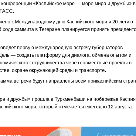
 конференции «Каспийское море — море мира и дружбы» в
 ТАСС.
чено к Международному дню Каспийского моря и 20-летию
В ходе саммита в Тегеране планируется принять президент
проведет первую международную встречу губернаторов
Цель — создать платформу для диалога, обмена опытом и
номического сотрудничества через совместные проекты в
стве, охране окружающей среды и транспорте.
рамма встречи будут направлены всем прикаспийским стра
ра и дружбы» прошла в Туркменбаши на побережье Каспия
пийского моря, который отмечается ежегодно 12 августа.