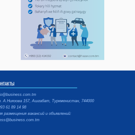
ОНТАКТЫ
fo@business.com.tm
. А.Ниязова 157, Ашгабат, Туркменистан, 744000
93 61 89 14 98
я размещения вакансий и объявлений:
ess@business.com.tm