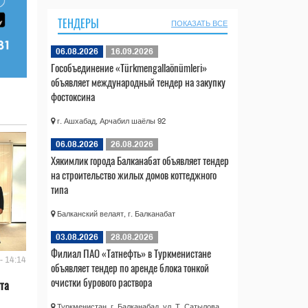
ТЕНДЕРЫ
ПОКАЗАТЬ ВСЕ
06.08.2026
16.09.2026
Гособъединение «Türkmengallaönümleri»
объявляет международный тендер на закупку
фостоксина
г. Ашхабад, Арчабил шаёлы 92
06.08.2026
26.08.2026
Хякимлик города Балканабат объявляет тендер
на строительство жилых домов коттеджного
типа
Балканский велаят, г. Балканабат
03.08.2026
28.08.2026
Филиал ПАО «Татнефть» в Туркменистане
- 14:14
объявляет тендер по аренде блока тонкой
очистки бурового раствора
та
Туркменистан, г. Балканабад, ул. Т. Сатылова,