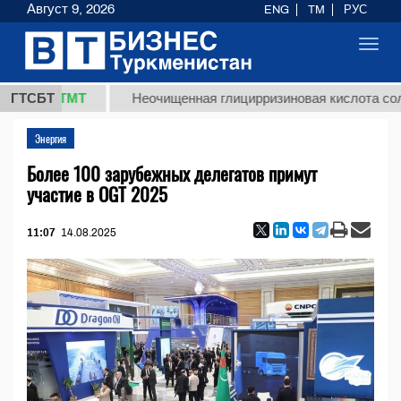
Август 9, 2026
ENG
TM
РУС
Toggl
navig
,8 ТМТ
ГТСБТ
Неочищенная глицирризиновая кислота солодково
Энергия
Более 100 зарубежных делегатов примут
участие в OGT 2025
11:07
14.08.2025