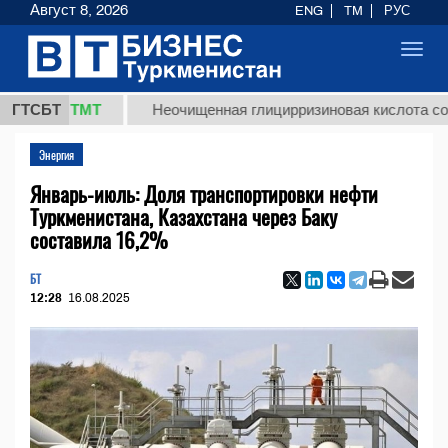
Август 8, 2026
ENG
TM
РУС
Toggl
navig
7,8 ТМТ
ГТСБТ
Неочищенная глицирризиновая кислота солодков
Энергия
Январь-июль: Доля транспортировки нефти
Туркменистана, Казахстана через Баку
составила 16,2%
БТ
12:28
16.08.2025