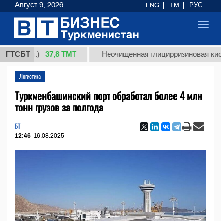
Август 9, 2026
ENG
TM
РУС
Toggl
navig
37,8 ТМТ
(кг.)
ГТСБТ
Неочищенная глицирризиновая кислота с
Логистика
Туркменбашинский порт обработал более 4 млн
тонн грузов за полгода
БТ
12:46
16.08.2025