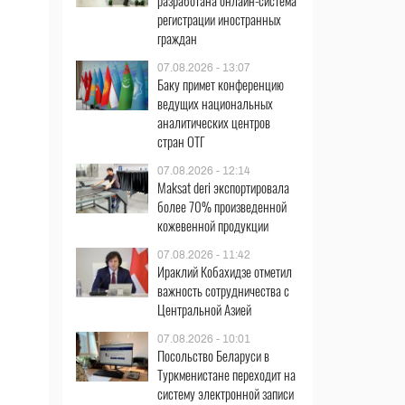
разработана онлайн-система
регистрации иностранных
граждан
07.08.2026 - 13:07
Баку примет конференцию
ведущих национальных
аналитических центров
стран ОТГ
07.08.2026 - 12:14
Maksat deri экспортировала
более 70% произведенной
кожевенной продукции
07.08.2026 - 11:42
Ираклий Кобахидзе отметил
важность сотрудничества с
Центральной Азией
07.08.2026 - 10:01
Посольство Беларуси в
Туркменистане переходит на
систему электронной записи