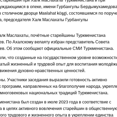
 старейшин при Халк Маслахаты Туркменистана и при
нуждающимся в опеке, имени Гурбангулы Бердымухамедова
в столичном дворце Maslahat köşgi, состоявшемся по пору
а, председателя Халк Маслахаты Гурбангулы
алк Маслахаты, почётные старейшины Туркменистана
в. По Ахалскому велаяту избран представитель Совета
иев. Об этом сообщают официальные СМИ Туркменистана.
ли, что созданные на государственном уровне возможност
гатый жизненный и трудовой опыт для воспитания молодёж
движения духовно-нравственных ценностей.
ы. Участники заседания выразили готовность активно
 программ, направленных на благополучие народа, укрепл
 многовековых национальных традиций Туркменистана.
енистана был создан в июле 2023 года в соответствие с
 в целях активного вовлечения старейшин в общественну
того трудового и жизненного опыта в укреп­лении единства