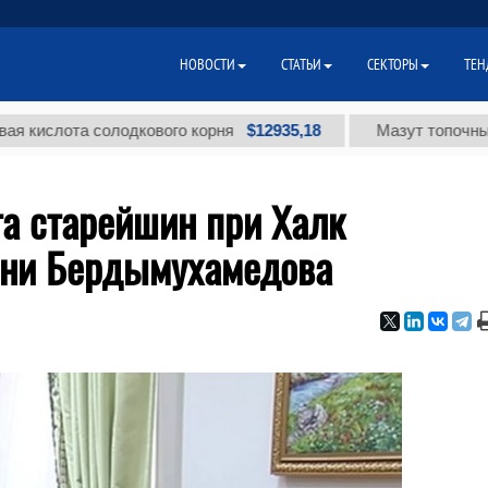
НОВОСТИ
СТАТЬИ
СЕКТОРЫ
ТЕН
$12935,18
лота солодкового корня
Мазут топочный малос
та старейшин при Халк
ени Бердымухамедова