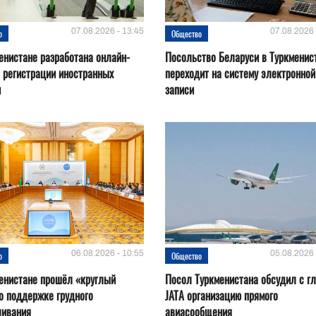
07.08.2026 - 13:45
07.08.2026 
о
Общество
енистане разработана онлайн-
Посольство Беларуси в Туркменис
 регистрации иностранных
переходит на систему электронной
н
записи
06.08.2026 - 10:55
05.08.2026 
о
Общество
енистане прошёл «круглый
Посол Туркменистана обсудил с г
о поддержке грудного
JATA организацию прямого
ливания
авиасообщения