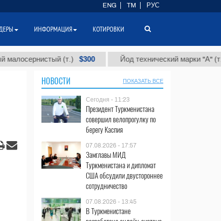
ENG
TM
РУС
ДЕРЫ
ИНФОРМАЦИЯ
КОТИРОВКИ
$300
$86 
ернистый (т.)
Йод технический марки "А" (т.)
НОВОСТИ
ПОКАЗАТЬ ВСЕ
Сегодня - 11:23
Президент Туркменистана
совершил велопрогулку по
берегу Каспия
07.08.2026 - 17:57
Замглавы МИД
Туркменистана и дипломат
США обсудили двустороннее
сотрудничество
07.08.2026 - 13:45
В Туркменистане