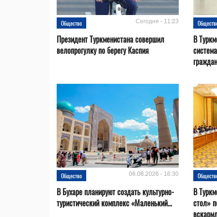
Сегодня - 11:23
Общество
Обществ
Президент Туркменистана совершил
В Туркм
велопрогулку по берегу Каспия
система
гражда
06.08.2026 - 16:30
Общество
Обществ
В Бухаре планируют создать культурно-
В Туркм
туристический комплекс «Маленький...
стол» п
вскарм