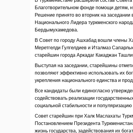
В Туркменистане расширили состав Совета
Благотворительном фонде помощи детям, 
Решение принято во вторник на заседании 
Национального Лидера туркменского народ
Бердымухамедова.
В Совет по городу Ашхабад вошли члены Х
Меретгелди Гулгелдиев и Италмаз Сапарлые
старейшин города Аркадаг Какаджан Ташл
Выступая на заседании, старейшины отмети
позволяют эффективно использовать их бо
укрепления национального единства и про
Все кандидаты были единогласно утвержден
содействовать реализации государственных
социальной стабильности и популяризацию
Совет старейшин при Халк Маслахаты Туркм
Постановлением Президента Туркменистана
жизнь государства, задействования их бога