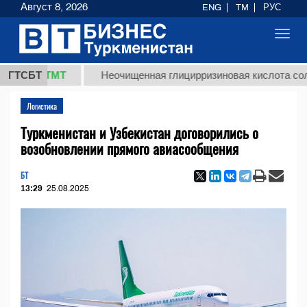
Август 8, 2026
ENG
TM
РУС
Toggl
navig
,8 ТМТ
ГТСБТ
Неочищенная глицирризиновая кислота солодково
Логистика
Туркменистан и Узбекистан договорились о
возобновлении прямого авиасообщения
БТ
13:29
25.08.2025