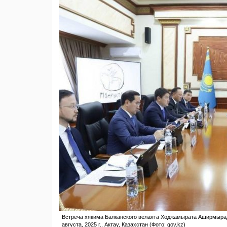
Встреча хякима Балканского велаята Ходжамырата Аширмырад
августа, 2025 г., Актау, Казахстан (Фото: gov.kz)