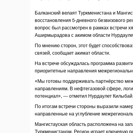
Балканский велаят Туркменистана и Мангис
восстановления 5-дневного безвизового р
вопрос был рассмотрен в рамках встречи 
Аширмырадова с акимом области Нурдаулет
По мнению сторон, этот будет способствов
связей, сообщает акимат области.
На встрече обсуждалась программа развити
приоритетные направления межрегиональн
«Мы готовы поддерживать партнёрство меж
направлениям. В нефтегазовой сфере, логис
потенциал», — отметил Нурдаулет Килыбай
По итогам встречи стороны выразили наме
направленные на углубление межрегиональ
Мангистауская область расположена на запа
Туркменистаном. Регион играет ключевую р