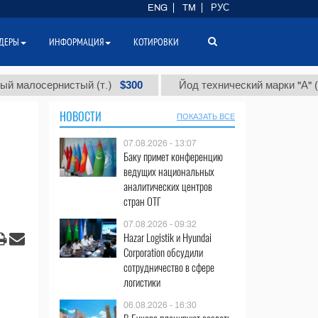
ENG
TM
РУС
ДЕРЫ
ИНФОРМАЦИЯ
КОТИРОВКИ
$300
$86 
сернистый (т.)
Йод технический марки "А" (т.)
НОВОСТИ
ПОКАЗАТЬ ВСЕ
07.08.2026 - 13:07
Баку примет конференцию
ведущих национальных
аналитических центров
стран ОТГ
07.08.2026 - 09:32
Hazar Logistik и Hyundai
Corporation обсудили
сотрудничество в сфере
логистики
06.08.2026 - 16:30