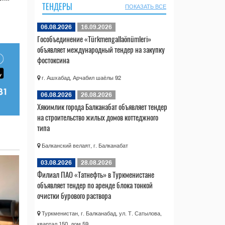
ТЕНДЕРЫ
ПОКАЗАТЬ ВСЕ
06.08.2026
16.09.2026
Гособъединение «Türkmengallaönümleri»
объявляет международный тендер на закупку
фостоксина
г. Ашхабад, Арчабил шаёлы 92
06.08.2026
26.08.2026
Хякимлик города Балканабат объявляет тендер
на строительство жилых домов коттеджного
типа
Балканский велаят, г. Балканабат
03.08.2026
28.08.2026
Филиал ПАО «Татнефть» в Туркменистане
объявляет тендер по аренде блока тонкой
очистки бурового раствора
Туркменистан, г. Балканабад, ул. Т. Сатылова,
квартал 150, дом 59