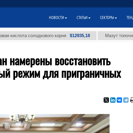
НОВОСТИ
СТАТЬИ
СЕКТОРЫ
ТЕН
$12935,18
лота солодкового корня
Мазут топочный мало
ан намерены восстановить
ый режим для приграничных