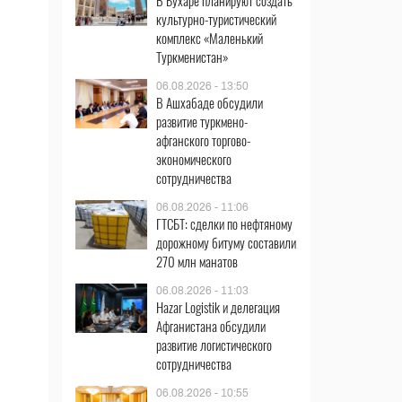
В Бухаре планируют создать
культурно-туристический
комплекс «Маленький
Туркменистан»
06.08.2026 - 13:50
В Ашхабаде обсудили
развитие туркмено-
афганского торгово-
экономического
сотрудничества
06.08.2026 - 11:06
ГТСБТ: сделки по нефтяному
дорожному битуму составили
270 млн манатов
06.08.2026 - 11:03
Hazar Logistik и делегация
Афганистана обсудили
развитие логистического
сотрудничества
06.08.2026 - 10:55