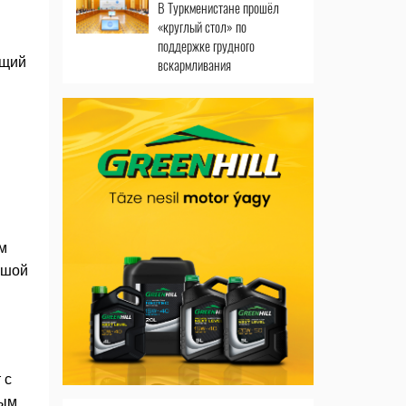
В Туркменистане прошёл
«круглый стол» по
поддержке грудного
ющий
вскармливания
м
ьшой
 с
ным