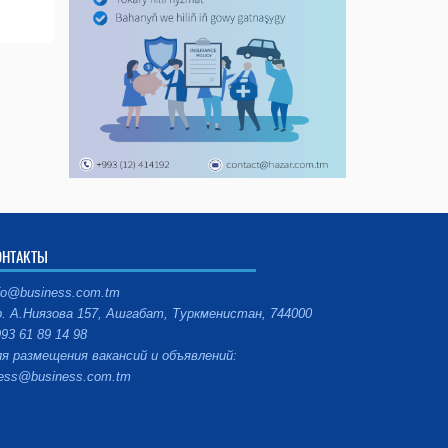
ОНТАКТЫ
fo@business.com.tm
. А.Ниязова 157, Ашгабат, Туркменистан, 744000
93 61 89 14 98
я размещения вакансий и объявлений:
ess@business.com.tm