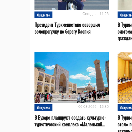
Сегодня - 11:23
Общество
Обществ
Президент Туркменистана совершил
В Туркм
велопрогулку по берегу Каспия
система
гражда
06.08.2026 - 16:30
Общество
Обществ
В Бухаре планируют создать культурно-
В Туркм
туристический комплекс «Маленький...
стол» п
вскарм