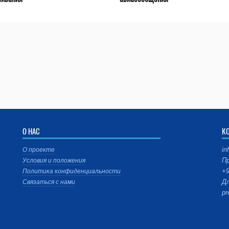
О НАС
К
in
О проекте
Пр
Условия и положения
+9
Политика конфиденциальности
Дл
Связаться с нами
pr