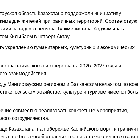
тауская область Казахстана поддержали инициативу
ежима для жителей приграничных территорий. Соответству
хякима западного региона Туркменистана Ходжамырата
ом Килыбаем в четверг Актау.
ать укреплению гуманитарных, культурных и экономических
я стратегического партнёрства на 2025–2027 годы и
ого взаимодействия.
ду Мангистауским регионом и Балканским велаятом по все
тике, сельском хозяйстве, культуре и туризме имеется бол
.
рение совместно реализовать конкретные мероприятия,
ного сотрудничества.
де Казахстана, на побережье Каспийского моря, и граничит
оль в нефтегазовой отрасли страны, а также является важ