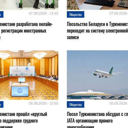
07.08.2026 - 13:45
07.08.2026 
о
Общество
енистане разработана онлайн-
Посольство Беларуси в Туркменис
 регистрации иностранных
переходит на систему электронной
н
записи
06.08.2026 - 10:55
05.08.2026 
о
Общество
енистане прошёл «круглый
Посол Туркменистана обсудил с г
о поддержке грудного
JATA организацию прямого
ливания
авиасообщения