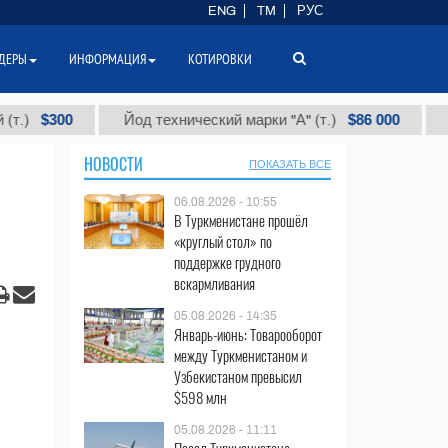
ENG
TM
РУС
ДЕРЫ
ИНФОРМАЦИЯ
КОТИРОВКИ
300
$86 000
Йод технический марки "А" (т.)
Хлорис
НОВОСТИ
ПОКАЗАТЬ ВСЕ
06.08.2026 - 10:55
В Туркменистане прошёл
«круглый стол» по
поддержке грудного
вскармливания
05.08.2026 - 14:35
Январь-июнь: Товарооборот
между Туркменистаном и
Узбекистаном превысил
$598 млн
05.08.2026 - 11:11