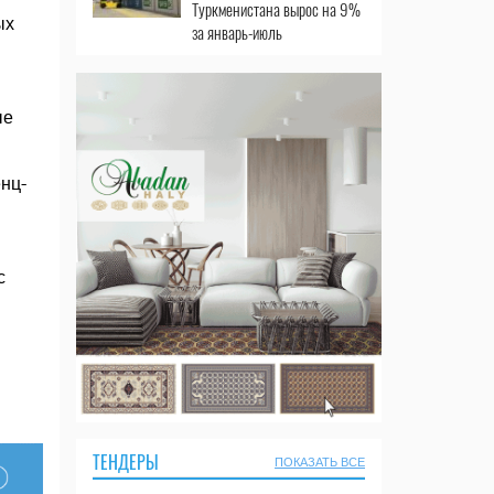
Туркменистана вырос на 9%
ых
за январь-июль
ые
нц-
я
с
ТЕНДЕРЫ
ПОКАЗАТЬ ВСЕ