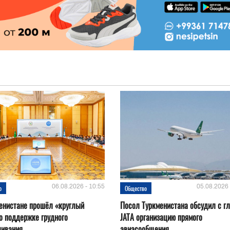
06.08.2026 - 10:55
05.08.2026 
о
Общество
енистане прошёл «круглый
Посол Туркменистана обсудил с г
о поддержке грудного
JATA организацию прямого
ливания
авиасообщения