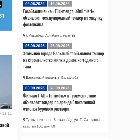
06.08.2026
16.09.2026
Гособъединение «Türkmengallaönümleri»
объявляет международный тендер на закупку
фостоксина
г. Ашхабад, Арчабил шаёлы 92
06.08.2026
26.08.2026
Хякимлик города Балканабат объявляет тендер
на строительство жилых домов коттеджного
типа
Балканский велаят, г. Балканабат
03.08.2026
28.08.2026
Филиал ПАО «Татнефть» в Туркменистане
объявляет тендер по аренде блока тонкой
очистки бурового раствора
- 11:11
Туркменистан, г. Балканабад, ул. Т. Сатылова,
лавой
квартал 150, дом 59