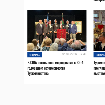
04.08.2026 - 17:38
Общество
Обществ
В США состоялось мероприятие к 35-й
Туркме
годовщине независимости
приглаш
Туркменистана
выставк