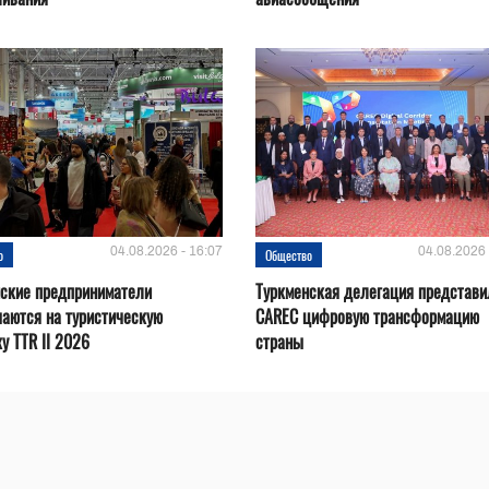
04.08.2026 - 16:07
04.08.2026 
о
Общество
нские предприниматели
Туркменская делегация представи
аются на туристическую
CAREC цифровую трансформацию
у TTR II 2026
страны