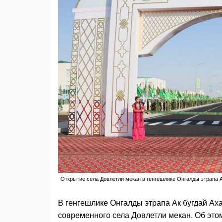
Открытие села Довлетли мекан в генгешлике Онгалды этрапа Ак 
В генгешлике Онгалды этрапа Ак бугдай Аха
современного села Довлетли мекан. Об эт