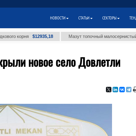
НОВОСТИ
СТАТЬИ
СЕКТОРЫ
ТЕН
$12935,18
$
 корня
Мазут топочный малосернистый (т.)
ткрыли новое село Довлетли