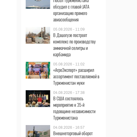
Посол Туркменистана
обсудил с главой JATA
организацию прямого
авиасообщения
05.08.2026 - 11:09
В Дашогузе построят
комплекс по производству
аммиачной селитры и
карбамида
05.08.2026 - 11:02
«АгроЭкспорт» расширил
ассортимент поставляемой в
Туркменистан муки
04.08.2026 - 17:38
В США состоялось
мероприятие к 35-й
годовщине независимости
Туркменистана
04.08.2026 - 16:57
Внешнеторговый оборот