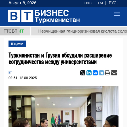
Август 8, 2026
ENG
TM
РУС
Toggl
navig
 ТМТ
ГТСБТ
Неочищенная глицирризиновая кислота солодкового
Общество
Туркменистан и Грузия обсудили расширение
сотрудничества между университетами
БТ
09:51
12.09.2025