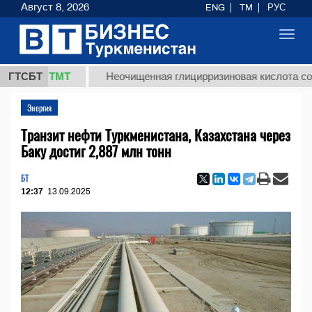
Август 8, 2026
ENG
TM
РУС
Toggl
navig
7,8 ТМТ
ГТСБТ
Неочищенная глицирризиновая кислота солодков
Энергия
Транзит нефти Туркменистана, Казахстана через
Баку достиг 2,887 млн тонн
БТ
12:37
13.09.2025