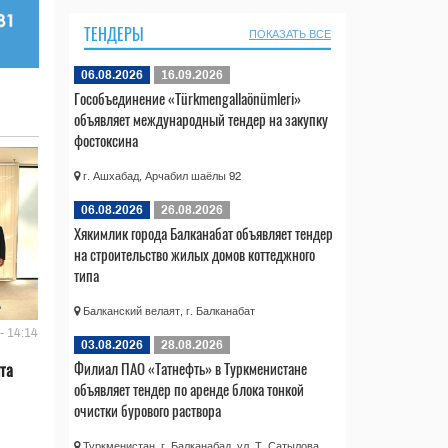
ТЕНДЕРЫ
ПОКАЗАТЬ ВСЕ
06.08.2026
16.09.2026
Гособъединение «Türkmengallaönümleri»
объявляет международный тендер на закупку
фостоксина
г. Ашхабад, Арчабил шаёлы 92
06.08.2026
26.08.2026
Хякимлик города Балканабат объявляет тендер
на строительство жилых домов коттеджного
типа
Балканский велаят, г. Балканабат
- 14:14
03.08.2026
28.08.2026
Филиал ПАО «Татнефть» в Туркменистане
та
объявляет тендер по аренде блока тонкой
очистки бурового раствора
Туркменистан, г. Балканабад, ул. Т. Сатылова,