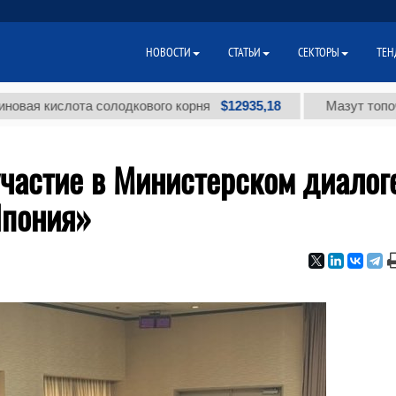
НОВОСТИ
СТАТЬИ
СЕКТОРЫ
ТЕН
$12935,18
кислота солодкового корня
Мазут топочный ма
частие в Министерском диалог
Япония»