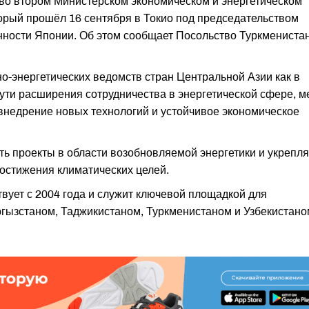
во втором Министерском экономическом и энергетическом
орый прошёл 16 сентября в Токио под председательством
нности Японии. Об этом сообщает Посольство Туркмениста
о-энергетических ведомств стран Центральной Азии как в
пути расширения сотрудничества в энергетической сфере, 
внедрение новых технологий и устойчивое экономическое
ь проекты в области возобновляемой энергетики и укрепля
достижения климатических целей.
вует с 2004 года и служит ключевой площадкой для
гызстаном, Таджикистаном, Туркменистаном и Узбекистано