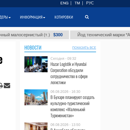
ENG
TM
РУС
ДЕРЫ
ИНФОРМАЦИЯ
КОТИРОВКИ
$300
$
лосернистый (т.)
Йод технический марки "А" (т.)
НОВОСТИ
ПОКАЗАТЬ ВСЕ
е
Сегодня - 09:32
Hazar Logistik и Hyundai
Corporation обсудили
сотрудничество в сфере
логистики
06.08.2026 - 16:30
В Бухаре планируют создать
культурно-туристический
комплекс «Маленький
Туркменистан»
06.08.2026 - 13:50