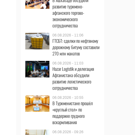
В Ашхабаде обсудили
развитие туркмено-
афганского торгово-
экономического
сотрудничества
06.08.2026 - 11:06
ГТСБТ: сделки по нефтяному
дорожному битуму составили
270 млн манатов
06.08.2026 - 11:03
Hazar Logistik и делегация
Афганистана обсудили
развитие логистического
сотрудничества
06.08.2026 - 10:55
В Туркменистане прошёл
«круглый стол» по
поддержке грудного
вскармливания
06.08.2026 - 09:26