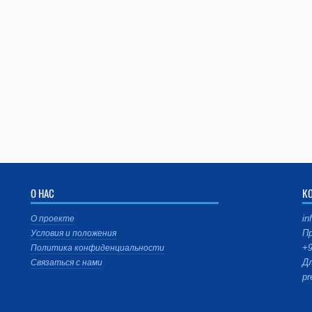
О НАС
К
in
О проекте
Пр
Условия и положения
+9
Политика конфиденциальности
Дл
Связаться с нами
pr