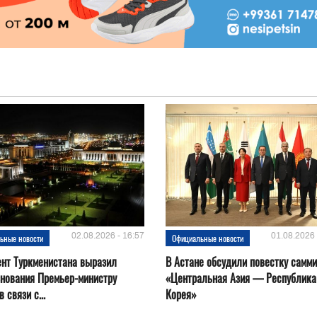
02.08.2026 - 16:57
01.08.2026 
ьные новости
Официальные новости
нт Туркменистана выразил
В Астане обсудили повестку самми
нования Премьер-министру
«Центральная Азия — Республика
 связи с...
Корея»