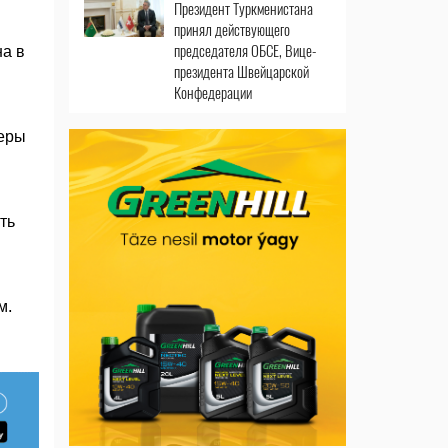
Президент Туркменистана
принял действующего
председателя ОБСЕ, Вице-
на в
президента Швейцарской
Конфедерации
меры
ть
м.