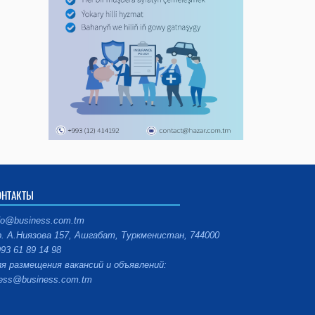
ОНТАКТЫ
fo@business.com.tm
. А.Ниязова 157, Ашгабат, Туркменистан, 744000
93 61 89 14 98
я размещения вакансий и объявлений:
ess@business.com.tm