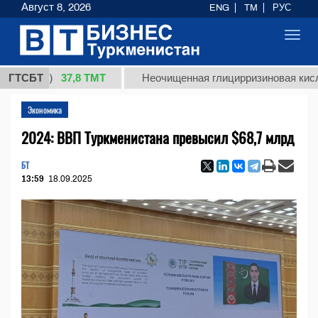
Август 8, 2026
ENG
TM
РУС
Toggl
navig
37,8 ТМТ
кг.)
ГТСБТ
Неочищенная глицирризиновая кислота со
Экономика
2024: ВВП Туркменистана превысил $68,7 млрд
БТ
13:59
18.09.2025