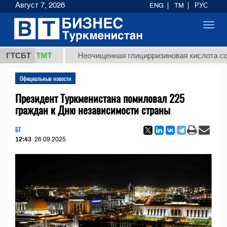
Август 7, 2026
ENG
TM
РУС
Toggl
navig
7,8 ТМТ
ГТСБТ
Неочищенная глицирризиновая кислота солодков
Официальные новости
Президент Туркменистана помиловал 225
граждан к Дню независимости страны
БТ
12:43
26.09.2025