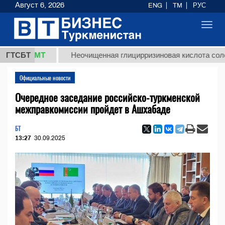
Август 6, 2026
ENG
TM
РУС
Toggl
navig
8 ТМТ
ГТСБТ
Неочищенная глицирризиновая кислота солодково
Официальные новости
Очередное заседание российско-туркменской
межправкомиссии пройдет в Ашхабаде
БТ
13:27
30.09.2025