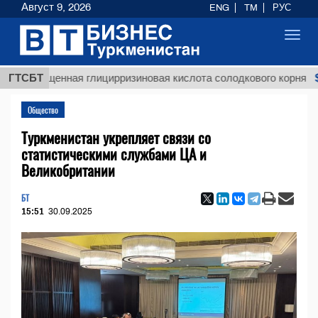
Август 9, 2026
ENG
TM
РУС
Toggl
navig
$12935,
чищенная глицирризиновая кислота солодкового корня
ГТСБТ
Общество
Туркменистан укрепляет связи со
статистическими службами ЦА и
Великобритании
БТ
15:51
30.09.2025