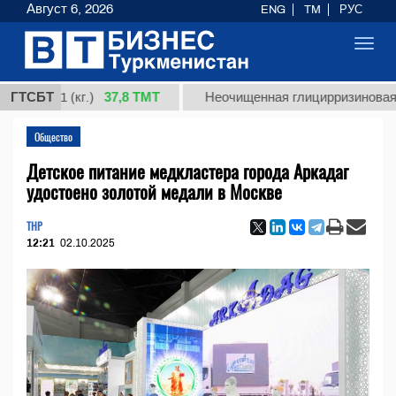
Август 6, 2026
ENG
TM
РУС
Toggl
navig
37,8 ТМТ
 1 (кг.)
ГТСБТ
Неочищенная глицирризиновая кислот
Общество
Детское питание медкластера города Аркадаг
удостоено золотой медали в Москве
THP
12:21
02.10.2025