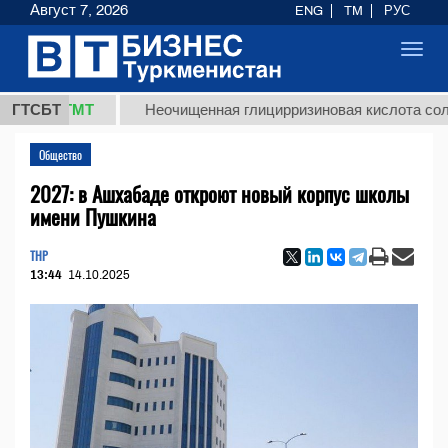
Август 7, 2026
ENG
TM
РУС
Toggl
navig
,8 ТМТ
ГТСБТ
Неочищенная глицирризиновая кислота солодково
Общество
2027: в Ашхабаде откроют новый корпус школы
имени Пушкина
THP
13:44
14.10.2025