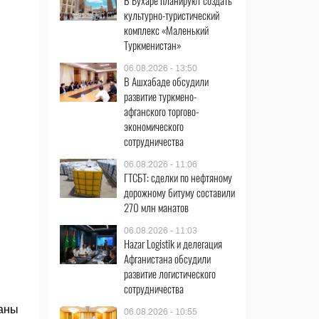
В Бухаре планируют создать
культурно-туристический
комплекс «Маленький
Туркменистан»
06.08.2026 - 13:50
В Ашхабаде обсудили
развитие туркмено-
афганского торгово-
экономического
сотрудничества
06.08.2026 - 11:06
ГТСБТ: сделки по нефтяному
дорожному битуму составили
270 млн манатов
06.08.2026 - 11:03
Hazar Logistik и делегация
Афганистана обсудили
развитие логистического
сотрудничества
саны
06.08.2026 - 10:55