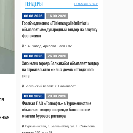
ТЕНДЕРЫ
ПОКАЗАТЬ ВСЕ
06.08.2026
16.09.2026
Гособъединение «Türkmengallaönümleri»
объявляет международный тендер на закупку
фостоксина
г. Ашхабад, Арчабил шаёлы 92
06.08.2026
26.08.2026
Хякимлик города Балканабат объявляет тендер
на строительство жилых домов коттеджного
типа
Балканский велаят, г. Балканабат
03.08.2026
28.08.2026
ля
Филиал ПАО «Татнефть» в Туркменистане
объявляет тендер по аренде блока тонкой
очистки бурового раствора
нная
Туркменистан, г. Балканабад, ул. Т. Сатылова,
квартал 150, дом 59