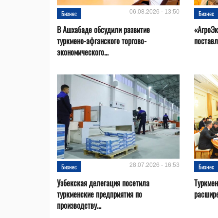
06.08.2026 - 13:50
Бизнес
Бизнес
В Ашхабаде обсудили развитие
«АгроЭк
туркмено-афганского торгово-
поставл
экономического...
28.07.2026 - 16:53
Бизнес
Бизнес
Узбекская делегация посетила
Туркмен
туркменские предприятия по
расшире
производству...