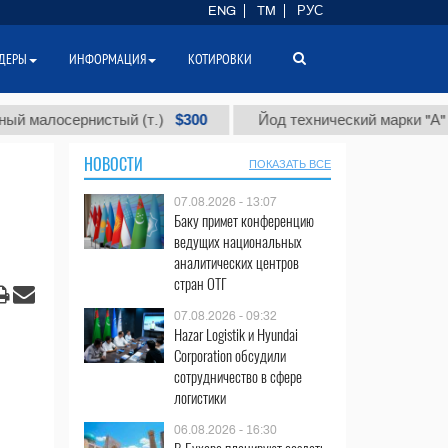
ENG
TM
РУС
ДЕРЫ
ИНФОРМАЦИЯ
КОТИРОВКИ
$300
$86 
сернистый (т.)
Йод технический марки "А" (т.)
НОВОСТИ
ПОКАЗАТЬ ВСЕ
07.08.2026 - 13:07
Баку примет конференцию
ведущих национальных
аналитических центров
стран ОТГ
07.08.2026 - 09:32
Hazar Logistik и Hyundai
Corporation обсудили
сотрудничество в сфере
логистики
06.08.2026 - 16:30