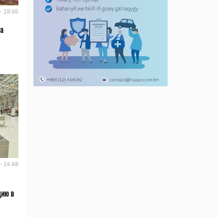
- 19:45
ла
- 14:48
цию в