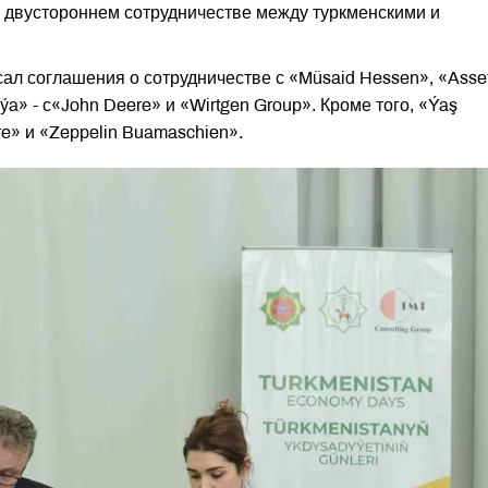
 двустороннем сотрудничестве между туркменскими и
сал соглашения о сотрудничестве с «Müsaid Hessen», «Asse
Aziýa» - с«John Deere» и «Wirtgen Group». Кроме того, «Ýaş
e» и «Zeppelin Buamaschien».