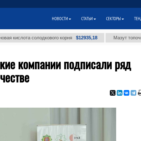
НОВОСТИ
СТАТЬИ
СЕКТОРЫ
ТЕН
$12935,18
лота солодкового корня
Мазут топочный мало
ские компании подписали ряд
честве