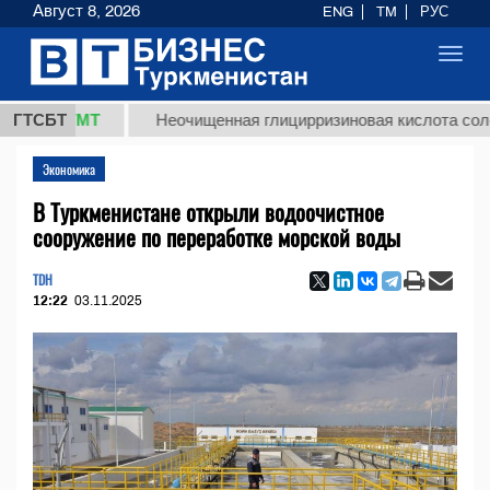
Август 8, 2026
ENG
TM
РУС
Toggl
navig
8 ТМТ
ГТСБТ
Неочищенная глицирризиновая кислота солодковог
Экономика
В Туркменистане открыли водоочистное
сооружение по переработке морской воды
TDH
12:22
03.11.2025