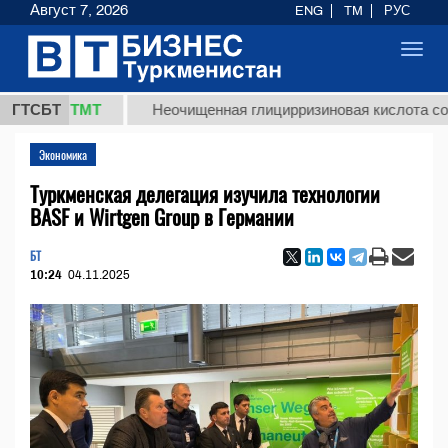
Август 7, 2026
ENG
TM
РУС
Toggl
navig
7,8 ТМТ
ГТСБТ
Неочищенная глицирризиновая кислота солодков
Экономика
Туркменская делегация изучила технологии
BASF и Wirtgen Group в Германии
БТ
10:24
04.11.2025