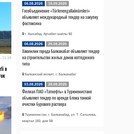
06.08.2026
16.09.2026
Гособъединение «Türkmengallaönümleri»
объявляет международный тендер на закупку
фостоксина
г. Ашхабад, Арчабил шаёлы 92
06.08.2026
26.08.2026
Хякимлик города Балканабат объявляет тендер
на строительство жилых домов коттеджного
- 11:18
типа
li в
ток
Балканский велаят, г. Балканабат
03.08.2026
28.08.2026
Филиал ПАО «Татнефть» в Туркменистане
объявляет тендер по аренде блока тонкой
очистки бурового раствора
Туркменистан, г. Балканабад, ул. Т. Сатылова,
квартал 150, дом 59