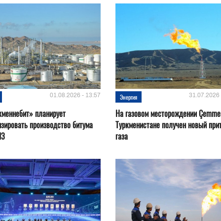
01.08.2026 - 13:57
31.07.2026 
Энергия
кменнебит» планирует
На газовом месторождении Çemmer
зировать производство битума
Туркменистане получен новый при
ПЗ
газа