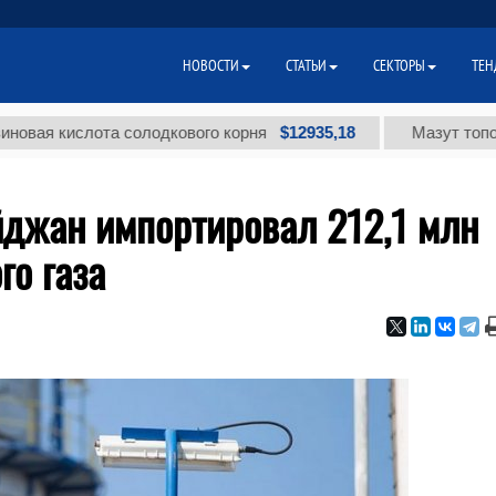
НОВОСТИ
СТАТЬИ
СЕКТОРЫ
ТЕН
$12935,18
кислота солодкового корня
Мазут топочный ма
йджан импортировал 212,1 млн
го газа