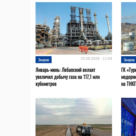
03.08.2026 - 11:59
Энергия
Энергия
Январь-июнь: Лебапский велаят
ГК «Тур
увеличил добычу газа на 117,1 млн
модерни
кубометров
на ТНК