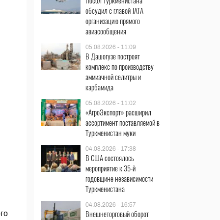
Посол Туркменистана
обсудил с главой JATA
организацию прямого
авиасообщения
05.08.2026 - 11:09
В Дашогузе построят
комплекс по производству
аммиачной селитры и
карбамида
05.08.2026 - 11:02
«АгроЭкспорт» расширил
ассортимент поставляемой в
Туркменистан муки
04.08.2026 - 17:38
В США состоялось
мероприятие к 35-й
годовщине независимости
Туркменистана
04.08.2026 - 16:57
Внешнеторговый оборот
го