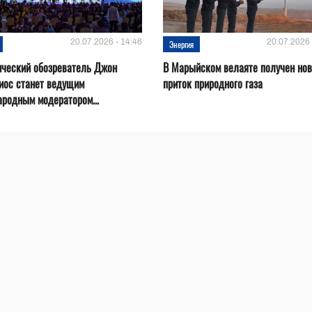
20.07.2026 - 14:46
20.07.2026 
Энергия
ический обозреватель Джон
В Марыйском велаяте получен но
иос станет ведущим
приток природного газа
родным модератором...