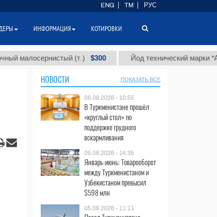
ENG
TM
РУС
ДЕРЫ
ИНФОРМАЦИЯ
КОТИРОВКИ
$300
$
лосернистый (т.)
Йод технический марки "А" (т.)
НОВОСТИ
ПОКАЗАТЬ ВСЕ
06.08.2026 - 10:55
В Туркменистане прошёл
«круглый стол» по
поддержке грудного
вскармливания
05.08.2026 - 14:35
Январь-июнь: Товарооборот
между Туркменистаном и
Узбекистаном превысил
$598 млн
05.08.2026 - 11:11