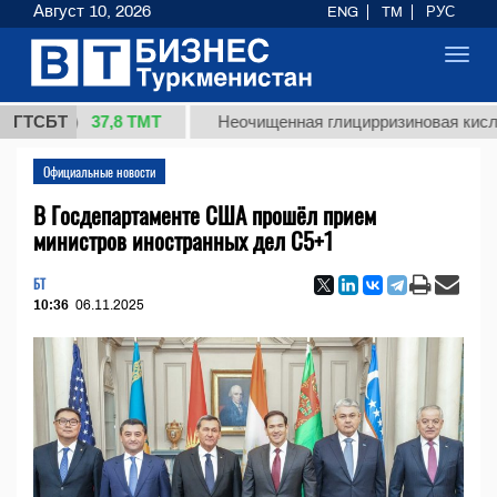
Август 10, 2026
ENG
TM
РУС
Toggl
navig
37,8 ТМТ
г.)
ГТСБТ
Неочищенная глицирризиновая кислота сол
Официальные новости
В Госдепартаменте США прошёл прием
министров иностранных дел C5+1
БТ
10:36
06.11.2025