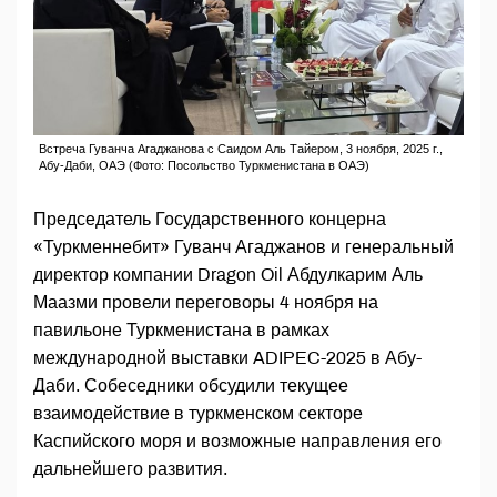
Встреча Гуванча Агаджанова с Саидом Аль Тайером, 3 ноября, 2025 г.,
Абу-Даби, ОАЭ (Фото: Посольство Туркменистана в ОАЭ)
Председатель Государственного концерна
«Туркменнебит» Гуванч Агаджанов и генеральный
директор компании Dragon Oil Абдулкарим Аль
Маазми провели переговоры 4 ноября на
павильоне Туркменистана в рамках
международной выставки ADIPEC-2025 в Абу-
Даби. Собеседники обсудили текущее
взаимодействие в туркменском секторе
Каспийского моря и возможные направления его
дальнейшего развития.