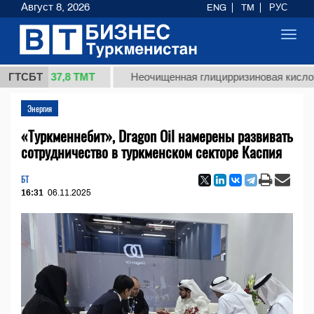
Август 8, 2026
ENG
TM
РУС
Toggl
navig
37,8 ТМТ
.)
ГТСБТ
Неочищенная глицирризиновая кислота соло
Энергия
«Туркменнебит», Dragon Oil намерены развивать
сотрудничество в туркменском секторе Каспия
БТ
16:31
06.11.2025