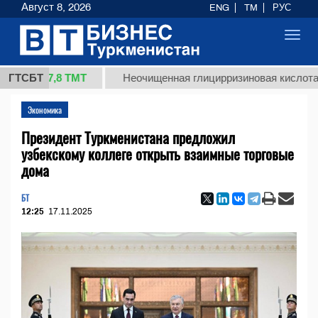
Август 8, 2026
ENG
TM
РУС
Toggl
navig
37,8 ТМТ
ГТСБТ
Неочищенная глицирризиновая кислота солодко
Экономика
Президент Туркменистана предложил
узбекскому коллеге открыть взаимные торговые
дома
БТ
12:25
17.11.2025