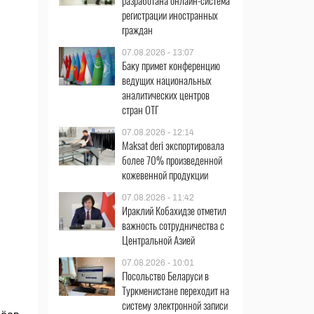
разработана онлайн-система
регистрации иностранных
граждан
07.08.2026 - 13:07
Баку примет конференцию
ведущих национальных
аналитических центров
стран ОТГ
07.08.2026 - 12:14
Maksat deri экспортировала
более 70% произведенной
кожевенной продукции
07.08.2026 - 11:42
Ираклий Кобахидзе отметил
важность сотрудничества с
Центральной Азией
07.08.2026 - 10:01
Посольство Беларуси в
Туркменистане переходит на
систему электронной записи