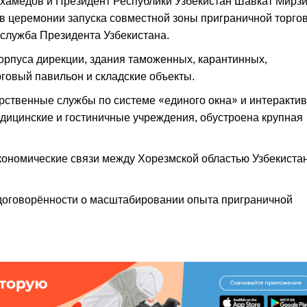
хамедов и Президент Республики Узбекистан Шавкат Мирз
 в церемонии запуска совместной зоны приграничной торго
служба Президента Узбекистана.
орпуса дирекции, здания таможенных, карантинных,
говый павильон и складские объекты.
арственные службы по системе «единого окна» и интеракти
дицинские и гостиничные учреждения, обустроена крупная
кономические связи между Хорезмской областью Узбекиста
 договорённости о масштабировании опыта приграничной