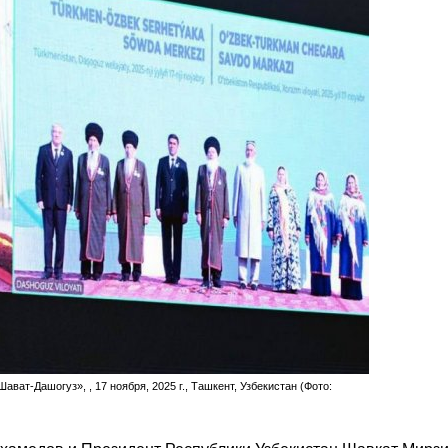
ват-Дашогуз», , 17 ноября, 2025 г., Ташкент, Узбекистан (Фото: