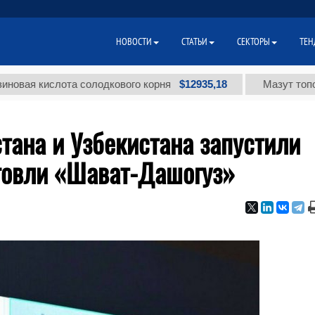
НОВОСТИ
СТАТЬИ
СЕКТОРЫ
ТЕН
$12935,18
кислота солодкового корня
Мазут топочный ма
тана и Узбекистана запустили
рговли «Шават-Дашогуз»