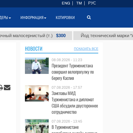
ENG
TM
РУС
ДЕРЫ
ИНФОРМАЦИЯ
КОТИРОВКИ
$300
$
лосернистый (т.)
Йод технический марки "А" (т.)
НОВОСТИ
ПОКАЗАТЬ ВСЕ
08.08.2026 - 11:23
Президент Туркменистана
совершил велопрогулку по
берегу Каспия
07.08.2026 - 17:57
Замглавы МИД
Туркменистана и дипломат
США обсудили двустороннее
сотрудничество
07.08.2026 - 13:45
В Туркменистане