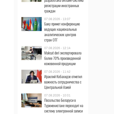
разработана онлайн-система
регистрации иностранных
граждан
07.08.2026 - 13:07
Баку примет конференцию
ведущих национальных
аналитических центров
стран ОТГ
07.08.2026 - 12:14
Maksat deri экспортировала
более 70% произведенной
кожевенной продукции
07.08.2026 - 11:42
Ираклий Кобахидзе отметил
важность сотрудничества с
Центральной Азией
07.08.2026 - 10:01
Посольство Беларуси в
Туркменистане переходит на
систему электронной записи