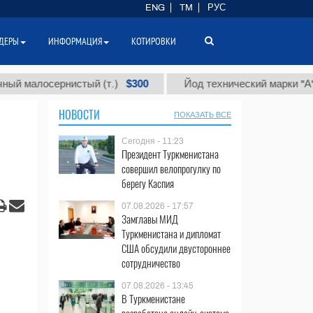
ENG
TM
РУС
ДЕРЫ
ИНФОРМАЦИЯ
КОТИРОВКИ
$300
$8
осернистый (т.)
Йод технический марки "А" (т.)
НОВОСТИ
ПОКАЗАТЬ ВСЕ
Сегодня - 11:23
Президент Туркменистана
совершил велопрогулку по
берегу Каспия
07.08.2026 - 17:57
Замглавы МИД
Туркменистана и дипломат
США обсудили двустороннее
сотрудничество
07.08.2026 - 13:45
В Туркменистане