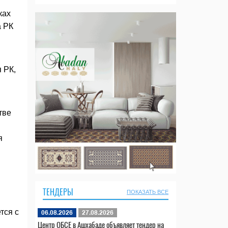
ках
а РК
м
 РК,
тве
я
ТЕНДЕРЫ
ПОКАЗАТЬ ВСЕ
тся с
06.08.2026
27.08.2026
Центр ОБСЕ в Ашхабаде объявляет тендер на