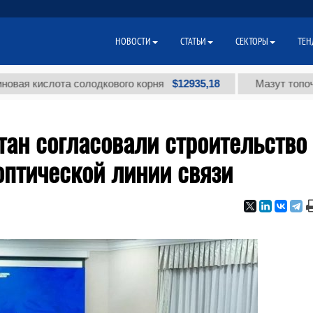
НОВОСТИ
СТАТЬИ
СЕКТОРЫ
ТЕН
$12935,18
слота солодкового корня
Мазут топочный мал
тан согласовали строительство
оптической линии связи