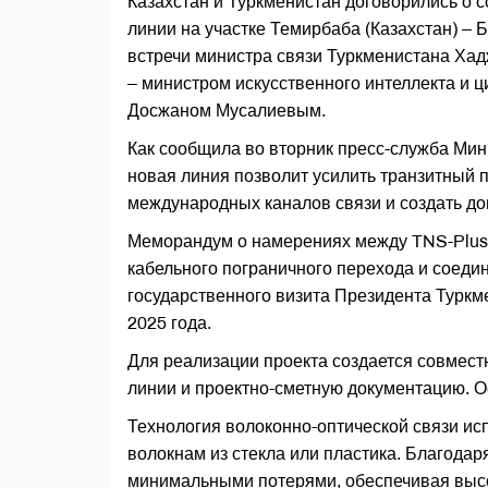
Казахстан и Туркменистан договорились о 
линии на участке Темирбаба (Казахстан) –
встречи министра связи Туркменистана Ха
– министром искусственного интеллекта и
Досжаном Мусалиевым.
Как сообщила во вторник пресс-служба Мин
новая линия позволит усилить транзитный 
международных каналов связи и создать д
Меморандум о намерениях между TNS-Plus (
кабельного пограничного перехода и соеди
государственного визита Президента Турк
2025 года.
Для реализации проекта создается совмес
линии и проектно-сметную документацию. О
Технология волоконно-оптической связи ис
волокнам из стекла или пластика. Благодар
минимальными потерями, обеспечивая высо