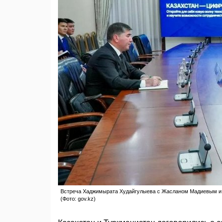
Встреча Хаджимыратa Худайгулыевa с Жасланом Мадиевым и До
(Фото: gov.kz)