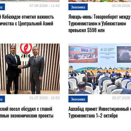
07.08.2026 - 11:42
05.08.2026 
ка
Экономика
 Кобахидзе отметил важность
Январь-июнь: Товарооборот между
ичества с Центральной Азией
Туркменистаном и Узбекистаном
превысил $598 млн
31.07.2026 - 16:53
29.07.2026 
ка
Экономика
ский посол обсудил с главой
Ашхабад примет Инвестиционный 
упные экономические проекты
Туркменистана 1–2 октября