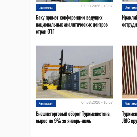
07.08.2026 - 13:07
Экономика
Экономи
Баку примет конференцию ведущих
Ираклий
национальных аналитических центров
сотрудн
стран ОТГ
04.08.2026 - 16:57
Экономика
Экономи
Внешнеторговый оборот Туркменистана
Туркмен
вырос на 9% за январь-июль
JBIC кр