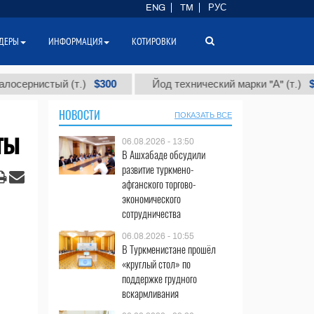
ENG
TM
РУС
ДЕРЫ
ИНФОРМАЦИЯ
КОТИРОВКИ
$300
$86 000
истый (т.)
Йод технический марки "А" (т.)
НОВОСТИ
ПОКАЗАТЬ ВСЕ
ты
06.08.2026 - 13:50
В Ашхабаде обсудили
развитие туркмено-
афганского торгово-
экономического
сотрудничества
06.08.2026 - 10:55
В Туркменистане прошёл
«круглый стол» по
поддержке грудного
вскармливания