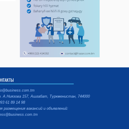
ОНТАКТЫ
fo@business.com.tm
. А.Ниязова 157, Ашгабат, Туркменистан, 744000
93 61 89 14 98
я размещения вакансий и объявлений:
ess@business.com.tm