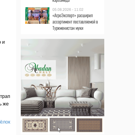
05.08.2026 - 11:02
«АгроЭкспорт» расширил
ассортимент поставляемой в
Туркменистан муки
 и
этрап
ь же
ёлок