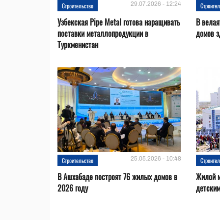
29.07.2026 - 12:24
Строительство
Строител
Узбекская Pipe Metal готова наращивать
В велая
поставки металлопродукции в
домов з
Туркменистан
25.05.2026 - 10:48
Строительство
Строител
В Ашхабаде построят 76 жилых домов в
Жилой м
2026 году
детским