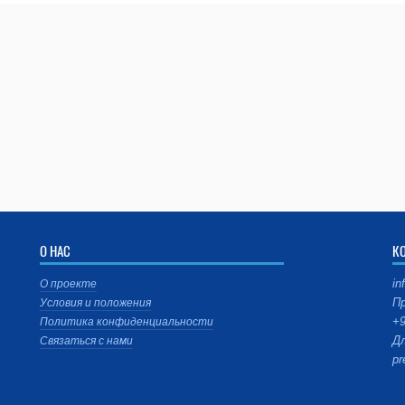
О НАС
К
in
О проекте
Пр
Условия и положения
+9
Политика конфиденциальности
Дл
Связаться с нами
pr