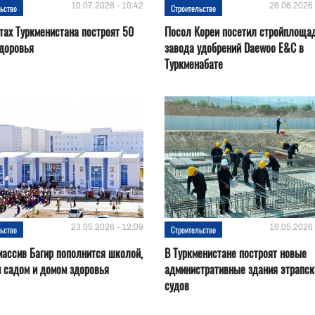
10.07.2026 - 10:42
26.06.2026 
ьство
Строительство
тах Туркменистана построят 50
Посол Кореи посетил стройплоща
доровья
завода удобрений Daewoo E&C в
Туркменабате
23.05.2026 - 12:09
16.05.2026 
ьство
Строительство
ассив Багир пополнится школой,
В Туркменистане построят новые
 садом и домом здоровья
административные здания этрапск
судов