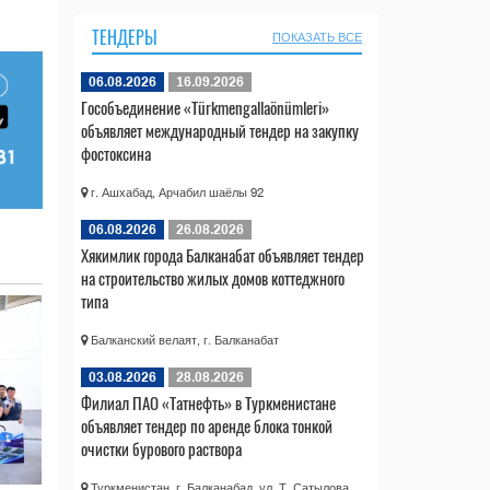
ТЕНДЕРЫ
ПОКАЗАТЬ ВСЕ
06.08.2026
16.09.2026
Гособъединение «Türkmengallaönümleri»
объявляет международный тендер на закупку
фостоксина
г. Ашхабад, Арчабил шаёлы 92
06.08.2026
26.08.2026
Хякимлик города Балканабат объявляет тендер
на строительство жилых домов коттеджного
типа
Балканский велаят, г. Балканабат
03.08.2026
28.08.2026
Филиал ПАО «Татнефть» в Туркменистане
объявляет тендер по аренде блока тонкой
очистки бурового раствора
Туркменистан, г. Балканабад, ул. Т. Сатылова,