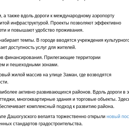
, а также вдоль дороги к международному аэропорту
итой инфраструктурой. Проекты позволяют эффективно
ети и повышают удобство проживания.
набирает темпы. В городе вводятся учреждения культурного
ет доступность услуг для жителей.
иков финансирования. Прилегающие территории
ем и пешеходными зонами.
овый жилой массив на улице Заман, где возводятся
сти.
аиболее активно развивающихся районов. Вдоль дороги в 
ттеджи, многоквартирные здания и торговые объекты. Здес
обеспечивает комплексный подход к развитию района.
рапе Дашогузского велаята торжественно открыли
новый пос
енных стандартов градостроительства.