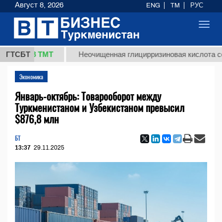
Август 8, 2026
ENG
TM
РУС
Toggl
navig
37,8 ТМТ
ГТСБТ
Неочищенная глицирризиновая кислота солодко
Экономика
Январь-октябрь: Товарооборот между
Туркменистаном и Узбекистаном превысил
$876,8 млн
БТ
13:37
29.11.2025