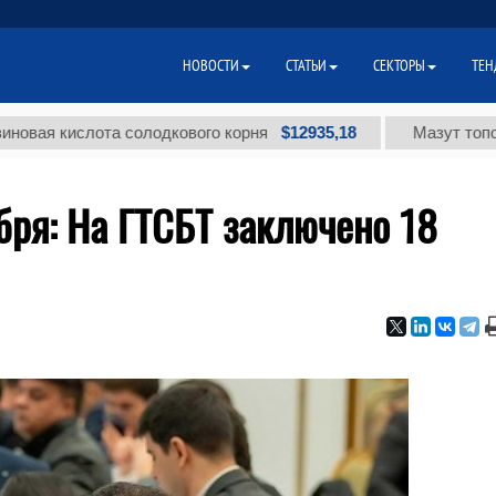
НОВОСТИ
СТАТЬИ
СЕКТОРЫ
ТЕН
$12935,18
кислота солодкового корня
Мазут топочный ма
бря: На ГТСБТ заключено 18