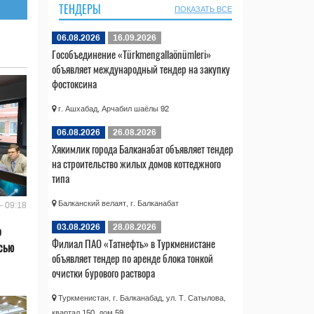
ТЕНДЕРЫ
ПОКАЗАТЬ ВСЕ
06.08.2026
16.09.2026
Гособъединение «Türkmengallaönümleri»
объявляет международный тендер на закупку
фостоксина
г. Ашхабад, Арчабил шаёлы 92
06.08.2026
26.08.2026
Хякимлик города Балканабат объявляет тендер
на строительство жилых домов коттеджного
типа
Балканский велаят, г. Балканабат
- 09:18
03.08.2026
28.08.2026
о
Филиал ПАО «Татнефть» в Туркменистане
сью
объявляет тендер по аренде блока тонкой
очистки бурового раствора
Туркменистан, г. Балканабад, ул. Т. Сатылова,
квартал 150, дом 59