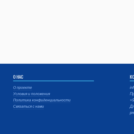
О НАС
К
in
О проекте
Пр
Условия и положения
+9
Политика конфиденциальности
Дл
Связаться с нами
pr