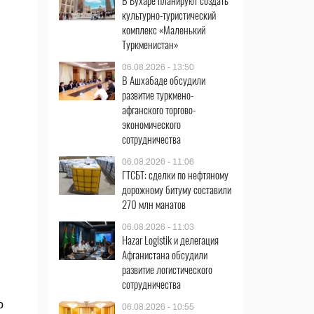
В Бухаре планируют создать
культурно-туристический
комплекс «Маленький
Туркменистан»
06.08.2026 - 13:50
В Ашхабаде обсудили
развитие туркмено-
афганского торгово-
экономического
сотрудничества
06.08.2026 - 11:06
ГТСБТ: сделки по нефтяному
дорожному битуму составили
270 млн манатов
06.08.2026 - 11:03
Hazar Logistik и делегация
Афганистана обсудили
развитие логистического
сотрудничества
о
06.08.2026 - 10:55