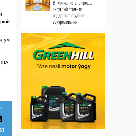
В Туркменистане прошёл
«круглый стол» по
и
поддержке грудного
вскармливания
ской
итум
США.