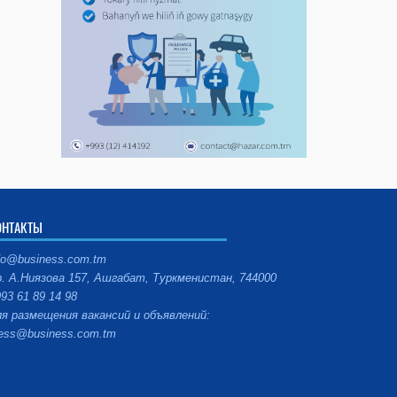
ОНТАКТЫ
fo@business.com.tm
. А.Ниязова 157, Ашгабат, Туркменистан, 744000
93 61 89 14 98
я размещения вакансий и объявлений:
ess@business.com.tm