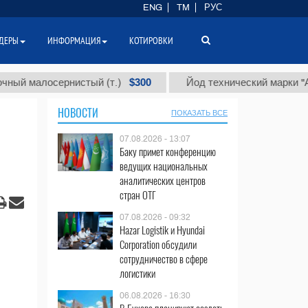
ENG
TM
РУС
ДЕРЫ
ИНФОРМАЦИЯ
КОТИРОВКИ
$300
$
лосернистый (т.)
Йод технический марки "А" (т.)
НОВОСТИ
ПОКАЗАТЬ ВСЕ
07.08.2026 - 13:07
Баку примет конференцию
ведущих национальных
аналитических центров
стран ОТГ
07.08.2026 - 09:32
Hazar Logistik и Hyundai
Corporation обсудили
сотрудничество в сфере
логистики
06.08.2026 - 16:30