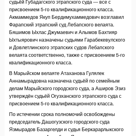
судьёй Губадагского этрапского суда — все с
присвоением 5-го квалификационного класса.
Акмаммедов Якуп Бердимухаммедович возглавил
Фарапский этрапский суд Лебапского велаята.
Бяшимов Ыхлас Джумаевич и Алымов Бахтияр
Ыхтыярович назначены судьями Гарабекевулского
и Довлетлинского этрапских судов Лебапского
велаята соответственно, также с присвоением 5-го
квалификационного класса.
В Марыйском велаяте Атаханова Гулялек
Аннамырадовна назначена судьёй по семейным
делам Марыйского городского суда, а Аширов Эзиз
утверждён судьёй Огузханского этрапского суда с
присвоением 5-го квалификационного класса.
По истечении срока полномочий освобождены
председатель Дашогузского городского суда
Язмырадов Базаргелди и судья Беркарарлыкского