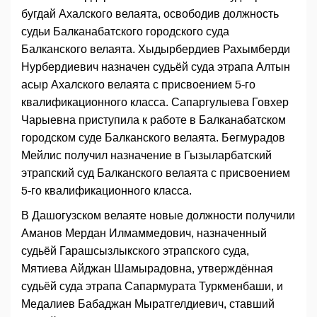
бугдай Ахалского велаята, освободив должность
судьи Балканабатского городского суда
Балканского велаята. Хыдырбердиев Рахымберди
Нурбердиевич назначен судьёй суда этрапа Алтын
асыр Ахалского велаята с присвоением 5-го
квалификационного класса. Сапаргулыева Говхер
Чарыевна приступила к работе в Балканабатском
городском суде Балканского велаята. Бегмурадов
Мейлис получил назначение в Гызыларбатский
этрапский суд Балканского велаята с присвоением
5-го квалификационного класса.
В Дашогузском велаяте новые должности получили
Аманов Мердан Илмаммедович, назначенный
судьёй Гарашсызлыкского этрапского суда,
Мятиева Айджан Шамырадовна, утверждённая
судьёй суда этрапа Сапармурата Туркменбаши, и
Медалиев Бабаджан Мыратгелдиевич, ставший