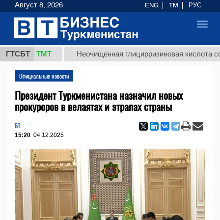
Август 8, 2026
ENG
TM
РУС
Toggl
navig
7,8 ТМТ
ГТСБТ
Неочищенная глицирризиновая кислота солодков
Официальные новости
Президент Туркменистана назначил новых
прокуроров в велаятах и этрапах страны
БТ
15:20
04.12.2025