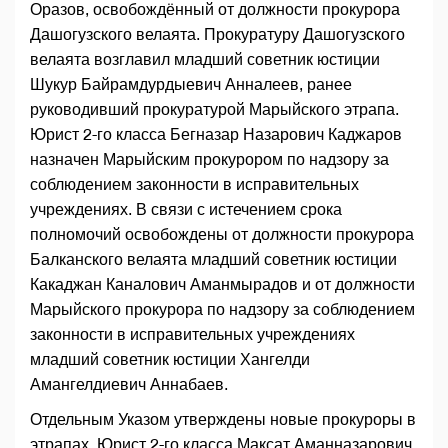
Оразов, освобождённый от должности прокурора
Дашогузского велаята. Прокуратуру Дашогузского
велаята возглавил младший советник юстиции
Шукур Байрамдурдыевич Анналеев, ранее
руководивший прокуратурой Марыйского этрапа.
Юрист 2-го класса Бегназар Назарович Каджаров
назначен Марыйским прокурором по надзору за
соблюдением законности в исправительных
учреждениях. В связи с истечением срока
полномочий освобождены от должности прокурора
Балканского велаята младший советник юстиции
Какаджан Каналович Аманмырадов и от должности
Марыйского прокурора по надзору за соблюдением
законности в исправительных учреждениях
младший советник юстиции Хангелди
Амангелдиевич Аннабаев.
Отдельным Указом утверждены новые прокуроры в
этрапах. Юрист 2-го класса Максат Аманназарович