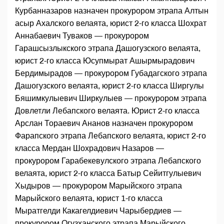
Курбанназаров назначен прокурором этрапа Алтын
асыр Ахалского велаята, юрист 2-го класса Шохрат
Аннабаевич Туваков — прокурором
Гарашсызлыкского этрапа Дашогузского велаята,
юрист 2-го класса Юсупмырат Ашырмырадович
Бердимырадов — прокурором Губадагского этрапа
Дашогузского велаята, юрист 2-го класса Ширгулы
Бяшимкулыевич Ширкулыев — прокурором этрапа
Довлетли Лебапского велаята. Юрист 2-го класса
Арслан Тораевич Ананов назначен прокурором
Фарапского этрапа Лебапского велаята, юрист 2-го
класса Мердан Шохрадович Назаров —
прокурором Гарабекевулского этрапа Лебапского
велаята, юрист 2-го класса Батыр Сейитгулыевич
Хыдыров — прокурором Марыйского этрапа
Марыйского велаята, юрист 1-го класса
Мыратгелди Какагелдиевич Чарыбердиев —
прокурором Огузханского этрапа Марыйского